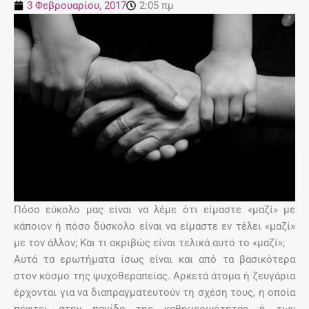
3 Φεβρουαρίου, 2017
2:05 πμ
Πόσο εύκολο μας είναι να λέμε ότι είμαστε «μαζί» με
κάποιον ή πόσο δύσκολο είναι να είμαστε εν τέλει «μαζί»
με τον άλλον; Και τι ακριβώς είναι τελικά αυτό το «μαζί»;
Αυτά τα ερωτήματα ίσως είναι και από τα βασικότερα
στον κόσμο της ψυχοθεραπείας. Αρκετά άτομα ή ζευγάρια
έρχονται για να διαπραγματευτούν τη σχέση τους, η οποία