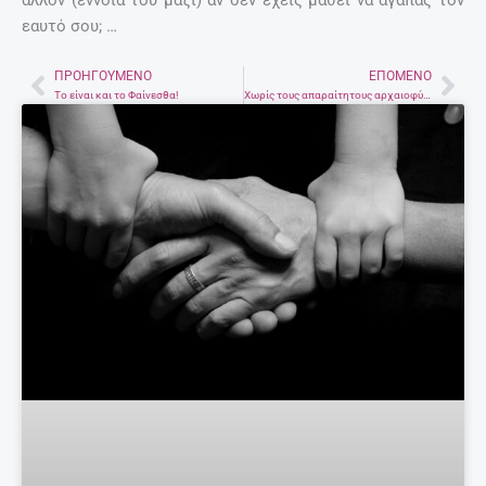
εαυτό σου; …
ΠΡΟΗΓΟΎΜΕΝΟ
ΕΠΌΜΕΝΟ
Prev
Nex
Το είναι και το Φαίνεσθα!
Χωρίς τους απαραίτητους αρχαιοφύλακες η Κρήτη;