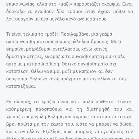
επικοινωνίας, αλλά στο «μαζί» παρουσιάζει ακαμψία. Είναι
δύσκολο να ενωθούν δύο κόσμοι όταν έχουν μάθει να
λειτουργούν με ένα μεγάλο κενό ανάμεσά τους.
Τι είναι τελικά το «μαζί»; Περιλαμβάνει μια γκάμα
από συναισθήματα και κυρίως αλληλεπιδράσεις. Μαζί
σημαίνει μοιράζομαι, ανταλλάσσω, κάνω κοινές
δραστηριότητες, εκφράζω τα συναισθήματα μου κι όλα
αυτά με μια προϋπόθεση: Θετικό συναίσθημα κι όχι
καταπίεση. Θέλω να είμαι μαζί με κάποιον και δεν
δυσφορώ. Θέλω να κάνω πράγματα με τον άλλον και δεν
καταπιέζομαι.
Εν ολίγοις, το «μαζί» είναι κάτι πολύ σύνθετο. Γίνεται
καθημερινή προσπάθεια για τη διατήρησή του και
χρειάζεται μεγάλη θέληση και κυρίως το άτομο να τα έχει
βρει πρώτα με τον εαυτό του, ώστε να μπορεί να δώσει
και στον άλλον. Εξάλλου, πως μπορείς να αγαπήσεις τον
άλλον (έννοια του μαζί) αν δεν έχεις μάθει να αγαπάς τον