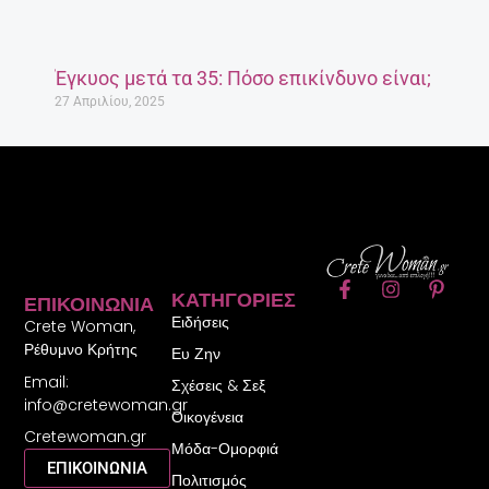
Έγκυος μετά τα 35: Πόσο επικίνδυνο είναι;
27 Απριλίου, 2025
F
I
P
ΚΑΤΗΓΟΡΊΕΣ
ΕΠΙΚΟΙΝΩΝΊΑ
a
n
i
Ειδήσεις
c
s
n
Crete Woman,
e
t
t
Ρέθυμνο Κρήτης
Ευ Ζην
b
a
e
Email:
o
g
r
Σχέσεις & Σεξ
o
r
e
info@cretewoman.gr
Οικογένεια
k
a
s
Cretewoman.gr
-
m
t
Μόδα-Ομορφιά
f
-
ΕΠΙΚΟΙΝΩΝΙΑ
Πολιτισμός
p