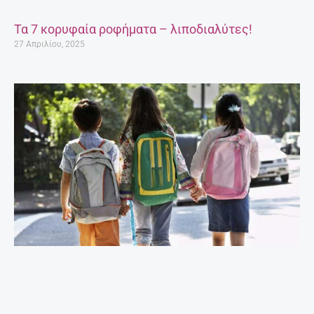
Τα 7 κορυφαία ροφήματα – λιποδιαλύτες!
27 Απριλίου, 2025