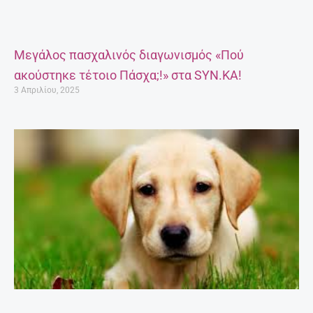
Μεγάλος πασχαλινός διαγωνισμός «Πού
ακούστηκε τέτοιο Πάσχα;!» στα SYN.KA!
3 Απριλίου, 2025