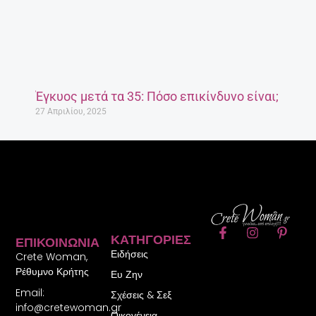
Έγκυος μετά τα 35: Πόσο επικίνδυνο είναι;
27 Απριλίου, 2025
F
I
P
ΚΑΤΗΓΟΡΊΕΣ
ΕΠΙΚΟΙΝΩΝΊΑ
a
n
i
Ειδήσεις
c
s
n
Crete Woman,
e
t
t
Ρέθυμνο Κρήτης
Ευ Ζην
b
a
e
Email:
o
g
r
Σχέσεις & Σεξ
o
r
e
info@cretewoman.gr
Οικογένεια