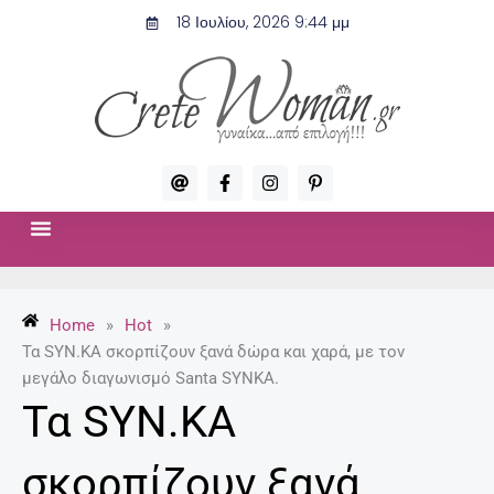
Μετάβαση
18 Ιουλίου, 2026 9:44 μμ
στο
περιεχόμενο
A
F
I
P
t
a
n
i
c
s
n
e
t
t
b
a
e
o
g
r
ΣΧΈΣΕΙΣ & ΣΕΞ
ΜΌΔΑ-ΟΜΟΡΦΙΆ
o
r
e
k
a
s
-
m
t
Home
»
Hot
»
f
-
p
Τα SYN.KA σκορπίζουν ξανά δώρα και χαρά, με τον
μεγάλο διαγωνισμό Santa SYNKA.
Τα SYN.KA
σκορπίζουν ξανά