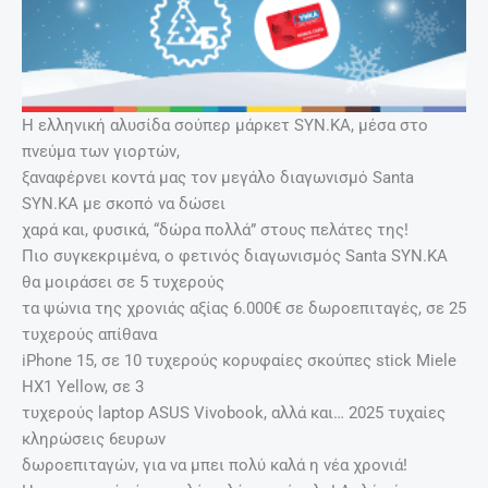
Η ελληνική αλυσίδα σούπερ μάρκετ SYN.KA, μέσα στο
πνεύμα των γιορτών,
ξαναφέρνει κοντά μας τον μεγάλο διαγωνισμό Santa
SYN.KA με σκοπό να δώσει
χαρά και, φυσικά, “δώρα πολλά” στους πελάτες της!
Πιο συγκεκριμένα, ο φετινός διαγωνισμός Santa SYN.KA
θα μοιράσει σε 5 τυχερούς
τα ψώνια της χρονιάς αξίας 6.000€ σε δωροεπιταγές, σε 25
τυχερούς απίθανα
iPhone 15, σε 10 τυχερούς κορυφαίες σκούπες stick Miele
HX1 Yellow, σε 3
τυχερούς laptop ASUS Vivobook, αλλά και… 2025 τυχαίες
κληρώσεις 6ευρων
δωροεπιταγών, για να μπει πολύ καλά η νέα χρονιά!