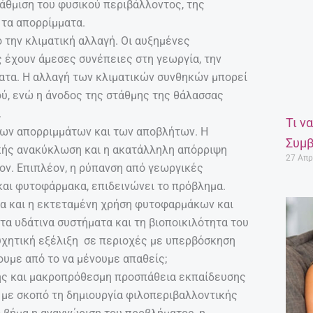
άθμιση του φυσικού περιβάλλοντος, της
 τα απορρίμματα.
 την κλιματική αλλαγή. Οι αυξημένες
 έχουν άμεσες συνέπειες στη γεωργία, την
ματα. Η αλλαγή των κλιματικών συνθηκών μπορεί
ού, ενώ η άνοδος της στάθμης της θάλασσας
.
Τι ν
 των απορριμμάτων και των αποβλήτων. Η
Συμβ
κής ανακύκλωση και η ακατάλληλη απόρριψη
27 Απρ
ον. Επιπλέον, η ρύπανση από γεωργικές
και φυτοφάρμακα, επιδεινώνει το πρόβλημα.
ια και η εκτεταμένη χρήση φυτοφαρμάκων και
α υδάτινα συστήματα και τη βιοποικιλότητα του
συχητική εξέλιξη σε περιοχές με υπερβόσκηση
νουμε από το να μένουμε απαθείς;
πής και μακροπρόθεσμη προσπάθεια εκπαίδευσης
 με σκοπό τη δημιουργία φιλοπεριβαλλοντικής