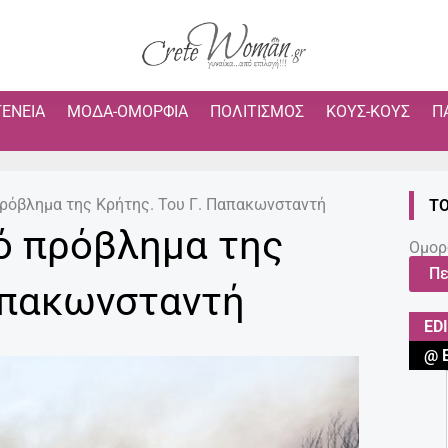
ΓΈΝΕΙΑ
ΜΌΔΑ-ΟΜΟΡΦΙΆ
ΠΟΛΙΤΙΣΜΌΣ
ΚΟΥΣ-ΚΟΥΣ
Π
πρόβλημα της Κρήτης. Του Γ. Παπακωνσταντή
ΤΟ
ό πρόβλημα της
Ομορ
Πε
απακωνσταντή
ED
@ 