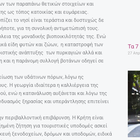
λων των παραπάνω θετικών στοιχείων και
της ως τόπος κατοικίας και ευμάρειας.
ίζει το νησί είναι τεράστια και δυστυχώς δε
δήποτε, για τη συνολική αντιμετώπισή τους.
λεια της μοναδικής βιοποικιλότητάς της. Ενώ
μικά είδη φυτών και ζώων, η καταστροφή των
Τα 7
ριστικής ανάπτυξης των πυρκαγιών αλλά και
27 Απρ
 και η παράνομη συλλογή βοτάνων οδηγεί σε
μείωση των υδάτινων πόρων, λόγω ης
ς. Η γεωργία ιδιαίτερα η καλλιέργεια της
ού, ενώ η κατανάλωση αυξάνεται και λόγω της
νδυασμός ξηρασίας και υπεράντλησης επιτείνει
ν περιβαλλοντική επιβάρυνση. Η Κρήτη είναι
ξημένη ζήτηση για τουριστικές υποδομές ασκεί
κευή ξενοδοχείων, δρόμων και υποδομών, ειδικά