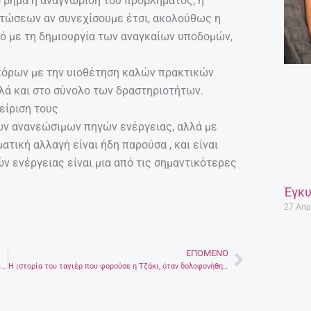
 βήμα η αναγνώριση του προβλήματος, η
τώσεων αν συνεχίσουμε έτσι, ακολούθως η
ό με τη δημιουργία των αναγκαίων υποδομών,
 πόρων με την υιοθέτηση καλών πρακτικών
λά και στο σύνολο των δραστηριοτήτων.
είριση τους
των ανανεώσιμων πηγών ενέργειας, αλλά με
ατική αλλαγή είναι ήδη παρούσα , και είναι
 ενέργειας είναι μια από τις σημαντικότερες
Έγκυ
27 Απρ
ΕΠΌΜΕΝΟ
Next
Πενταπλασιάστηκαν οι γεννήσεις από γυναίκες άνω των 40 ετών
Η ιστορία του ταγιέρ που φορούσε η Τζάκι, όταν δολοφονήθηκε ο σύζυγός της Kennedy