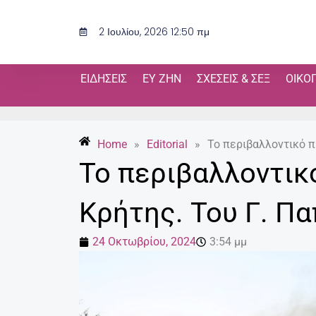
Μετάβαση
στο
2 Ιουλίου, 2026 12:50 πμ
περιεχόμενο
ΕΙΔΉΣΕΙΣ
ΕΥ ΖΗΝ
ΣΧΈΣΕΙΣ & ΣΕΞ
ΟΙΚΟ
Home
»
Editorial
»
Το περιβαλλοντικό 
Το περιβαλλοντικ
Κρήτης. Του Γ. Π
24 Οκτωβρίου, 2024
3:54 μμ