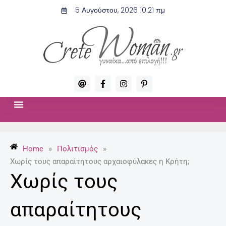
Μετάβαση
5 Αυγούστου, 2026 10:21 πμ
στο
περιεχόμενο
A
F
I
P
t
a
n
i
c
s
n
e
t
t
b
a
e
o
g
r
ΣΧΈΣΕΙΣ & ΣΕΞ
ΜΌΔΑ-ΟΜΟΡΦΙΆ
o
r
e
k
a
s
-
m
t
Home
»
Πολιτισμός
»
f
-
p
Χωρίς τους απαραίτητους αρχαιοφύλακες η Κρήτη;
Χωρίς τους
απαραίτητους