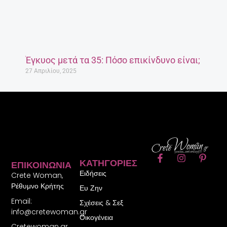
Έγκυος μετά τα 35: Πόσο επικίνδυνο είναι;
27 Απριλίου, 2025
F
I
P
ΚΑΤΗΓΟΡΊΕΣ
ΕΠΙΚΟΙΝΩΝΊΑ
a
n
i
Ειδήσεις
c
s
n
Crete Woman,
e
t
t
Ρέθυμνο Κρήτης
Ευ Ζην
b
a
e
Email:
o
g
r
Σχέσεις & Σεξ
o
r
e
info@cretewoman.gr
Οικογένεια
k
a
s
Cretewoman.gr