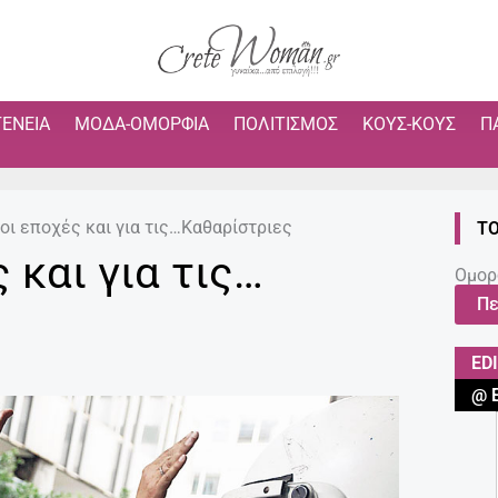
ΓΈΝΕΙΑ
ΜΌΔΑ-ΟΜΟΡΦΙΆ
ΠΟΛΙΤΙΣΜΌΣ
ΚΟΥΣ-ΚΟΥΣ
Π
οι εποχές και για τις…Καθαρίστριες
ΤΟ
 και για τις…
Ομορ
Πε
ED
@ 