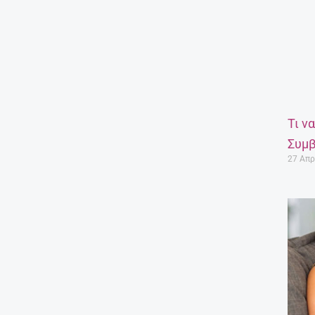
Τι ν
Συμβ
27 Απρ