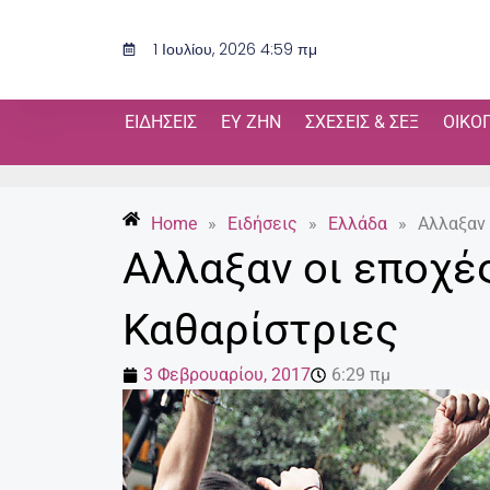
Μετάβαση
στο
1 Ιουλίου, 2026 4:59 πμ
περιεχόμενο
ΕΙΔΉΣΕΙΣ
ΕΥ ΖΗΝ
ΣΧΈΣΕΙΣ & ΣΕΞ
ΟΙΚΟ
Home
»
Ειδήσεις
»
Ελλάδα
»
Αλλαξαν 
Αλλαξαν οι εποχές
Καθαρίστριες
3 Φεβρουαρίου, 2017
6:29 πμ