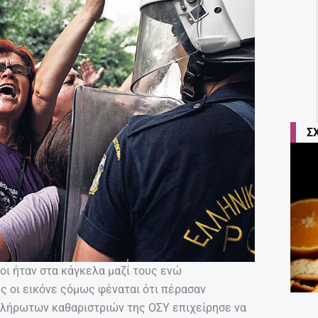
Σ
λοι ήταν στα κάγκελα μαζί τους ενώ
ές οι εικόνε ςόμως φέναται ότι πέρασαν
πλήρωτων καθαριστριών της ΟΣΥ επιχείρησε να