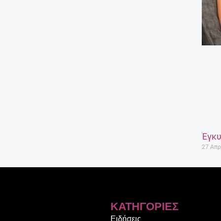
Έγκυ
27 Απρ
ΚΑΤΗΓΟΡΊΕΣ
Ειδήσεις