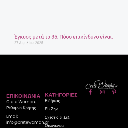
Έγκυος μετά τα 35: Πόσο επικίνδυνο είναι;
27 Απριλίου, 2025
F
I
P
ΚΑΤΗΓΟΡΊΕΣ
ΕΠΙΚΟΙΝΩΝΊΑ
a
n
i
Ειδήσεις
c
s
n
Crete Woman,
e
t
t
Ρέθυμνο Κρήτης
Ευ Ζην
b
a
e
Email:
o
g
r
Σχέσεις & Σεξ
o
r
e
info@cretewoman.gr
Οικογένεια
k
a
s