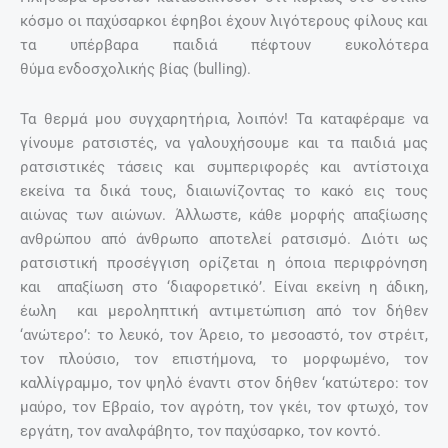
κόσμο οι παχύσαρκοι έφηβοι έχουν λιγότερους φίλους και
τα υπέρβαρα παιδιά πέφτουν ευκολότερα
θύμα ενδοσχολικής βίας (bulling).
Τα θερμά μου συγχαρητήρια, λοιπόν! Τα καταφέραμε να
γίνουμε ρατσιστές, να γαλουχήσουμε και τα παιδιά μας
ρατσιστικές τάσεις και συμπεριφορές και αντίστοιχα
εκείνα τα δικά τους, διαιωνίζοντας το κακό εις τους
αιώνας των αιώνων. Άλλωστε, κάθε μορφής απαξίωσης
ανθρώπου από άνθρωπο αποτελεί ρατσισμό. Διότι ως
ρατσιστική προσέγγιση ορίζεται η όποια περιφρόνηση
και απαξίωση στο ‘διαφορετικό’. Είναι εκείνη η άδικη,
έωλη και μεροληπτική αντιμετώπιση από τον δήθεν
‘ανώτερο’: το λευκό, τον Άρειο, το μεσοαστό, τον στρέιτ,
τον πλούσιο, τον επιστήμονα, το μορφωμένο, τον
καλλίγραμμο, τον ψηλό έναντι στον δήθεν ‘κατώτερο: τον
μαύρο, τον Εβραίο, τον αγρότη, τον γκέι, τον φτωχό, τον
εργάτη, τον αναλφάβητο, τον παχύσαρκο, τον κοντό.