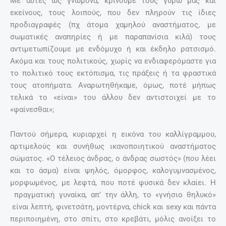
Με αυτές ως γνώμονα, κρίνουμε τους γύρω μας και
εκείνους, τους λοιπούς, που δεν πληρούν τις ίδιες
προδιαγραφές (πχ άτομα χαμηλού αναστήματος, με
σωματικές αναπηρίες ή με παραπανίσια κιλά) τους
αντιμετωπίζουμε με ενδόμυχο ή και έκδηλο ρατσισμό.
Ακόμα και τους πολιτικούς, χωρίς να ενδιαφερόμαστε για
το πολιτικό τους εκτόπισμα, τις πράξεις ή τα φραστικά
τους ατοπήματα. Αναρωτηθήκαμε, όμως, ποτέ μήπως
τελικά το «είναι» του άλλου δεν αντιστοιχεί με το
«φαίνεσθαι»;
Παντού σήμερα, κυριαρχεί η εικόνα του καλλίγραμμου,
αρτιμελούς και συνήθως ικανοποιητικού αναστήματος
σώματος. «Ο τέλειος άνδρας, ο άνδρας σωστός» (που λέει
και το άσμα) είναι ψηλός, όμορφος, καλογυμνασμένος,
μορφωμένος, με λεφτά, που ποτέ φυσικά δεν κλαίει. Η
πραγματική γυναίκα, απ’ την άλλη, το «γνήσιο θηλυκό»
είναι λεπτή, φινετσάτη, μοντέρνα, chick και sexy και πάντα
περιποιημένη, στο σπίτι, στο κρεβάτι, μόλις ανοίξει το