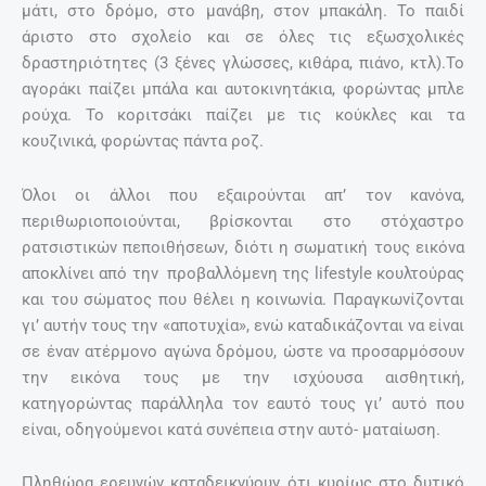
μάτι, στο δρόμο, στο μανάβη, στον μπακάλη. Το παιδί
άριστο στο σχολείο και σε όλες τις εξωσχολικές
δραστηριότητες (3 ξένες γλώσσες, κιθάρα, πιάνο, κτλ).Το
αγοράκι παίζει μπάλα και αυτοκινητάκια, φορώντας μπλε
ρούχα. Το κοριτσάκι παίζει με τις κούκλες και τα
κουζινικά, φορώντας πάντα ροζ.
Όλοι οι άλλοι που εξαιρούνται απ’ τον κανόνα,
περιθωριοποιούνται, βρίσκονται στο στόχαστρο
ρατσιστικών πεποιθήσεων, διότι η σωματική τους εικόνα
αποκλίνει από την προβαλλόμενη της lifestyle κουλτούρας
και του σώματος που θέλει η κοινωνία. Παραγκωνίζονται
γι’ αυτήν τους την «αποτυχία», ενώ καταδικάζονται να είναι
σε έναν ατέρμονο αγώνα δρόμου, ώστε να προσαρμόσουν
την εικόνα τους με την ισχύουσα αισθητική,
κατηγορώντας παράλληλα τον εαυτό τους γι’ αυτό που
είναι, οδηγούμενοι κατά συνέπεια στην αυτό- ματαίωση.
Πληθώρα ερευνών καταδεικνύουν ότι κυρίως στο δυτικό