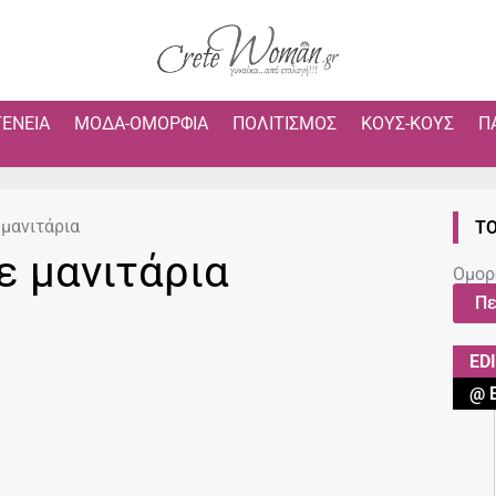
ΓΈΝΕΙΑ
ΜΌΔΑ-ΟΜΟΡΦΙΆ
ΠΟΛΙΤΙΣΜΌΣ
ΚΟΥΣ-ΚΟΥΣ
Π
 μανιτάρια
ΤΟ
ε μανιτάρια
Ομορ
Πε
ED
@ 