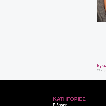
Έγκυ
27 Απρ
ΚΑΤΗΓΟΡΊΕΣ
Ειδήσεις