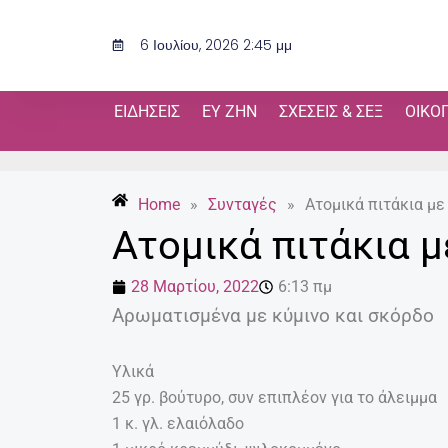
Μετάβαση
στο
6 Ιουλίου, 2026 2:45 μμ
περιεχόμενο
ΕΙΔΉΣΕΙΣ
ΕΥ ΖΗΝ
ΣΧΈΣΕΙΣ & ΣΕΞ
ΟΙΚΟ
Home
»
Συνταγές
»
Ατομικά πιτάκια με
Ατομικά πιτάκια μ
28 Μαρτίου, 2022
6:13 πμ
Αρωματισμένα με κύμινο και σκόρδο
Υλικά
25 γρ. βούτυρο, συν επιπλέον για το άλειμμα
1 κ. γλ. ελαιόλαδο