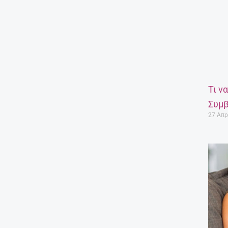
Τι ν
Συμβ
27 Απρ