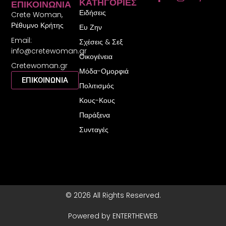
ΚΑΤΗΓΟΡΊΕΣ
ΕΠΙΚΟΙΝΩΝΊΑ
a
n
i
Ειδήσεις
c
s
n
Crete Woman,
e
t
t
Ρέθυμνο Κρήτης
Ευ Ζην
b
a
e
Email:
o
g
r
Σχέσεις & Σεξ
o
r
e
info@cretewoman.gr
Οικογένεια
k
a
s
Cretewoman.gr
-
m
t
Μόδα-Ομορφιά
f
-
ΕΠΙΚΟΙΝΩΝΙΑ
Πολιτισμός
p
Κους-Κους
Παράξενα
Συνταγές
© 2026 All Rights Reserved.
Powered by ENTERTHEWEB