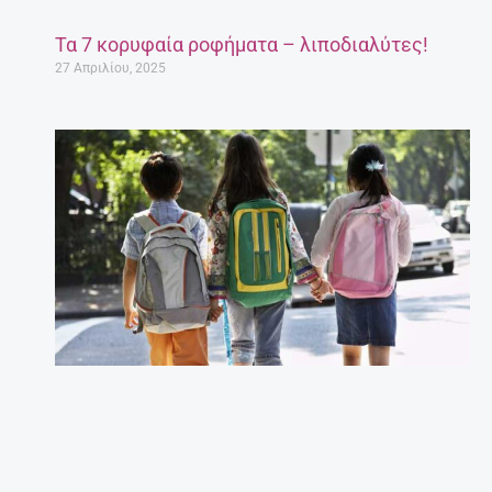
Τα 7 κορυφαία ροφήματα – λιποδιαλύτες!
27 Απριλίου, 2025