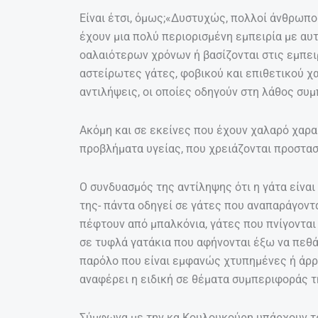
Είναι έτσι, όμως;«Δυστυχώς, πολλοί άνθρωπο
έχουν μια πολύ περιορισμένη εμπειρία με αυ
οαλαιότερων χρόνων ή βασίζονται στις εμπε
αστείρωτες γάτες, φοβικού και επιθετικού χα
αντιλήψεις, οι οποίες οδηγούν στη λάθος συμ
Ακόμη και σε εκείνες που έχουν χαλαρό χαρακ
προβλήματα υγείας, που χρειάζονται προστασ
Ο συνδυασμός της αντίληψης ότι η γάτα είναι
της- πάντα οδηγεί σε γάτες που αναπαράγοντ
πέφτουν από μπαλκόνια, γάτες που πνίγονται
σε τυφλά γατάκια που αφήνονται έξω να πεθάν
παρόλο που είναι εμφανώς χτυπημένες ή άρρω
αναφέρει η ειδική σε θέματα συμπεριφοράς τ
Σύμφωνα με την κα Κουλουκούρη υπάρχουν τρ