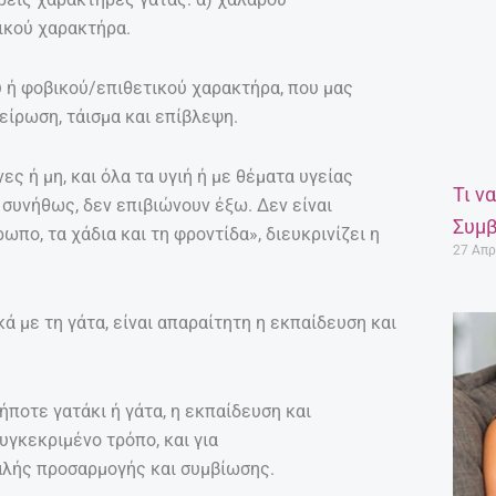
τικού χαρακτήρα.
ύ ή φοβικού/επιθετικού χαρακτήρα, που μας
είρωση, τάισμα και επίβλεψη.
ς ή μη, και όλα τα υγιή ή με θέματα υγείας
Τι ν
ί, συνήθως, δεν επιβιώνουν έξω. Δεν είναι
Συμβ
πο, τα χάδια και τη φροντίδα», διευκρινίζει η
27 Απρ
ά με τη γάτα, είναι απαραίτητη η εκπαίδευση και
ήποτε γατάκι ή γάτα, η εκπαίδευση και
υγκεκριμένο τρόπο, και για
καλής προσαρμογής και συμβίωσης.