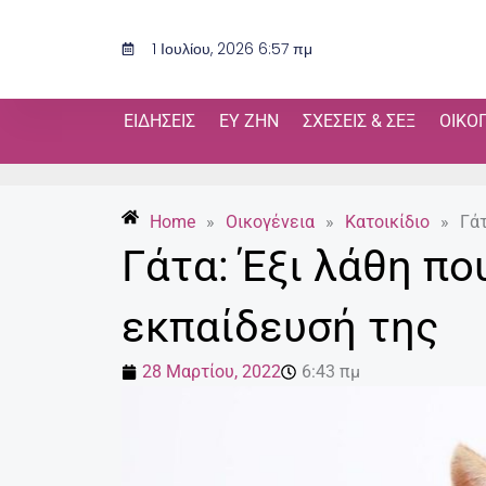
Μετάβαση
στο
1 Ιουλίου, 2026 6:57 πμ
περιεχόμενο
ΕΙΔΉΣΕΙΣ
ΕΥ ΖΗΝ
ΣΧΈΣΕΙΣ & ΣΕΞ
ΟΙΚΟ
Home
»
Οικογένεια
»
Κατοικίδιο
»
Γάτ
Γάτα: Έξι λάθη πο
εκπαίδευσή της
28 Μαρτίου, 2022
6:43 πμ