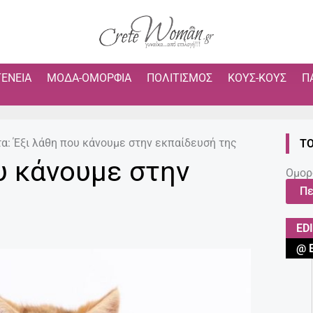
ΓΈΝΕΙΑ
ΜΌΔΑ-ΟΜΟΡΦΙΆ
ΠΟΛΙΤΙΣΜΌΣ
ΚΟΥΣ-ΚΟΥΣ
Π
α: Έξι λάθη που κάνουμε στην εκπαίδευσή της
ΤΟ
υ κάνουμε στην
Ομορ
Πε
ED
@ 