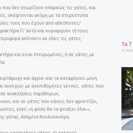
ι που δεν γνωρίζουν επαρκώς τις γάτες, και
τές, σκέφτονται ακόμη με τα στερεότυπα
ιρίες τους που έχουν από αδέσποτες/
ρακτήρα.Γι’ αυτό και κυριαρχούν τέτοιες
περιφορά απέναντι σε όλες τις γάτες.
Τα 7
27 Απρ
τήρα και είναι στειρωμένες, ή σε γάτες με
ία.
 εφτάψυχη και άγρια -και τα καταφέρνει μόνη
αι συνεχώς με ανεπιθύμητες γέννες, γάτες που
 σε ανακλήσεις παράθυρων,
ουν, και σε γάτες που κάνεις δεν φροντίζει,
στες, γιατί «η φύση θα τα φτιάξει όλα»»,
ης γάτας, Ασημίνα Κουλουκούρη.
εις χαρακτήρες γάτας: α) χαλαρού