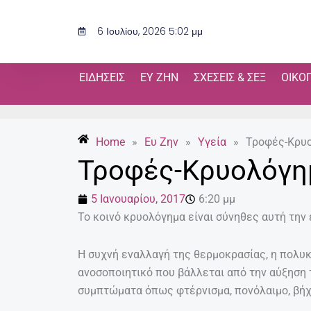
Μετάβαση
στο
6 Ιουλίου, 2026 5:02 μμ
περιεχόμενο
ΕΙΔΉΣΕΙΣ
ΕΥ ΖΗΝ
ΣΧΈΣΕΙΣ & ΣΕΞ
ΟΙΚΟ
Home
»
Ευ Ζην
»
Υγεία
»
Τροφές-Κρυο
Τροφές-Κρυολόγη
5 Ιανουαρίου, 2017
6:20 μμ
Το κοινό κρυολόγημα είναι σύνηθες αυτή την
Η συχνή εναλλαγή της θερμοκρασίας, η πολυκ
ανοσοποιητικό που βάλλεται από την αύξηση
συμπτώματα όπως φτέρνισμα, πονόλαιμο, βήχ