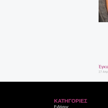
Έγκυ
27 Απρ
ΚΑΤΗΓΟΡΊΕΣ
Ειδήσεις