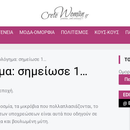
ΓΈΝΕΙΑ
ΜΌΔΑ-ΟΜΟΡΦΙΆ
ΠΟΛΙΤΙΣΜΌΣ
ΚΟΥΣ-ΚΟΥΣ
Π
λόγημα: σημείωσε 1…
ΤΟ
μα: σημείωσε 1…
Ομορ
Πε
 εποχή.
ED
@ 
οσμία, τα μικρόβια που πολλαπλασιάζονται, το
 των υποχρεώσεων είναι αυτά που οδηγούν σε
α και βουλωμένη μύτη.