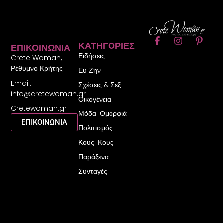
F
I
P
ΚΑΤΗΓΟΡΊΕΣ
ΕΠΙΚΟΙΝΩΝΊΑ
a
n
i
Ειδήσεις
c
s
n
Crete Woman,
e
t
t
Ρέθυμνο Κρήτης
Ευ Ζην
b
a
e
Email:
o
g
r
Σχέσεις & Σεξ
o
r
e
info@cretewoman.gr
Οικογένεια
k
a
s
Cretewoman.gr
-
m
t
Μόδα-Ομορφιά
f
-
ΕΠΙΚΟΙΝΩΝΙΑ
Πολιτισμός
p
Κους-Κους
Παράξενα
Συνταγές