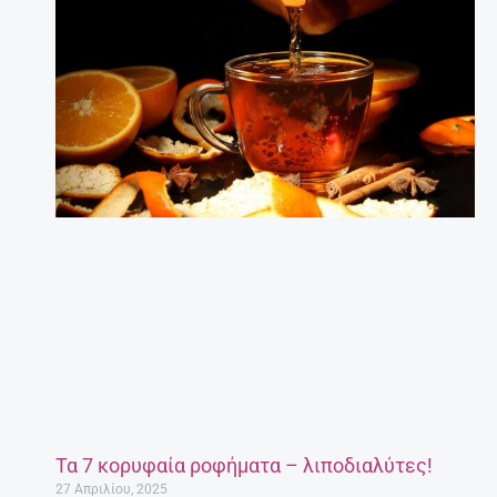
Τα 7 κορυφαία ροφήματα – λιποδιαλύτες!
27 Απριλίου, 2025