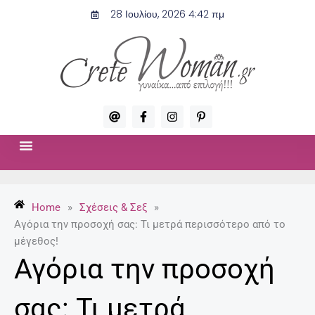
Μετάβαση
28 Ιουλίου, 2026 4:42 πμ
στο
περιεχόμενο
A
F
I
P
t
a
n
i
c
s
n
e
t
t
b
a
e
o
g
r
ΣΧΈΣΕΙΣ & ΣΕΞ
ΜΌΔΑ-ΟΜΟΡΦΙΆ
o
r
e
k
a
s
-
m
t
Home
»
Σχέσεις & Σεξ
»
f
-
p
Αγόρια την προσοχή σας: Τι μετρά περισσότερο από το
μέγεθος!
Αγόρια την προσοχή
σας: Τι μετρά