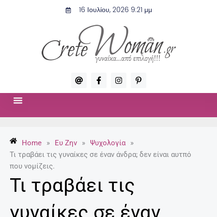
Μετάβαση
16 Ιουλίου, 2026 9:21 μμ
στο
περιεχόμενο
A
F
I
P
t
a
n
i
c
s
n
e
t
t
b
a
e
o
g
r
ΣΧΈΣΕΙΣ & ΣΕΞ
ΜΌΔΑ-ΟΜΟΡΦΙΆ
o
r
e
k
a
s
-
m
t
Home
»
Ευ Ζην
»
Ψυχολογία
»
f
-
p
Τι τραβάει τις γυναίκες σε έναν άνδρα; δεν είναι αυτπό
που νομίζεις.
Τι τραβάει τις
γυναίκες σε έναν