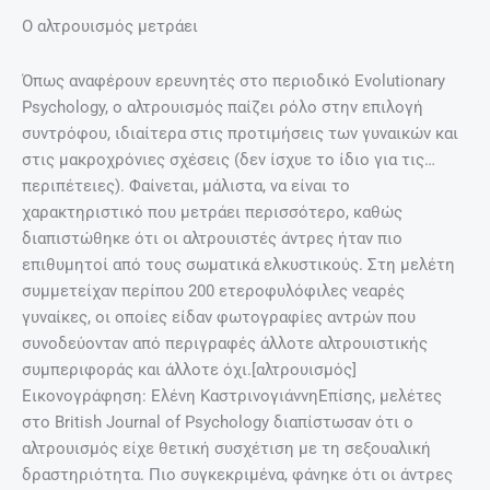
Ο αλτρουισμός μετράει
Όπως αναφέρουν ερευνητές στο περιοδικό Evolutionary
Psychology, ο αλτρουισμός παίζει ρόλο στην επιλογή
συντρόφου, ιδιαίτερα στις προτιμήσεις των γυναικών και
στις μακροχρόνιες σχέσεις (δεν ίσχυε το ίδιο για τις…
περιπέτειες). Φαίνεται, μάλιστα, να είναι το
χαρακτηριστικό που μετράει περισσότερο, καθώς
διαπιστώθηκε ότι οι αλτρουιστές άντρες ήταν πιο
επιθυμητοί από τους σωματικά ελκυστικούς. Στη μελέτη
συμμετείχαν περίπου 200 ετεροφυλόφιλες νεαρές
γυναίκες, οι οποίες είδαν φωτογραφίες αντρών που
συνοδεύονταν από περιγραφές άλλοτε αλτρουιστικής
συμπεριφοράς και άλλοτε όχι.[αλτρουισμός]
Εικονογράφηση: Ελένη ΚαστρινογιάννηΕπίσης, μελέτες
στο British Journal of Psychology διαπίστωσαν ότι ο
αλτρουισμός είχε θετική συσχέτιση με τη σεξουαλική
δραστηριότητα. Πιο συγκεκριμένα, φάνηκε ότι οι άντρες