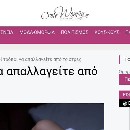
ΓΈΝΕΙΑ
ΜΌΔΑ-ΟΜΟΡΦΙΆ
ΠΟΛΙΤΙΣΜΌΣ
ΚΟΥΣ-ΚΟΥΣ
Π
ί τρόποι να απαλλαγείτε από το στρες
ΤΟ
να απαλλαγείτε από
Ομορ
Πε
ED
@ 