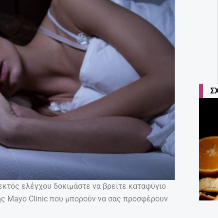
Σ
 εκτός ελέγχου δοκιμάστε να βρείτε καταφύγιο
ς Mayo Clinic που μπορούν να σας προσφέρουν