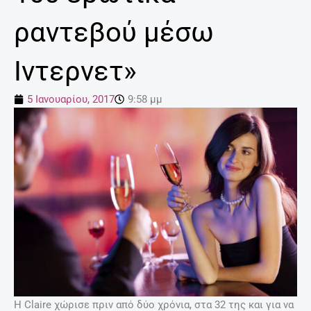
ραντεβού μέσω
Ιντερνετ»
5 Ιανουαρίου, 2017
9:58 μμ
H Claire χώρισε πριν από δύο χρόνια, στα 32 της και για να