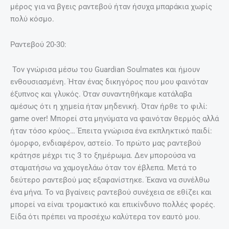
μέρος για να βγεις ραντεβού ήταν ήσυχα μπαράκια χωρίς
πολύ κόσμο.
Ραντεβού 20-30:
Τον γνώρισα μέσω του Guardian Soulmates και ήμουν
ενθουσιασμένη. Ήταν ένας δικηγόρος που μου φαινόταν
έξυπνος και γλυκός. Όταν συναντηθήκαμε κατάλαβα
αμέσως ότι η χημεία ήταν μηδενική. Όταν ήρθε το φιλί:
game over! Μπορεί στα μηνύματα να φαινόταν θερμός αλλά
ήταν τόσο κρύος… Έπειτα γνώρισα ένα εκπληκτικό παιδί:
όμορφο, ενδιαφέρον, αστείο. Το πρώτο μας ραντεβού
κράτησε μέχρι τις 3 το ξημέρωμα. Δεν μπορούσα να
σταματήσω να χαμογελάω όταν τον έβλεπα. Μετά το
δεύτερο ραντεβού μας εξαφανίστηκε. Έκανα να συνέλθω
ένα μήνα. Το να βγαίνεις ραντεβού συνέχεια σε εθίζει και
μπορεί να είναι τρομακτικό και επικίνδυνο πολλές φορές.
Είδα ότι πρέπει να προσέχω καλύτερα τον εαυτό μου.