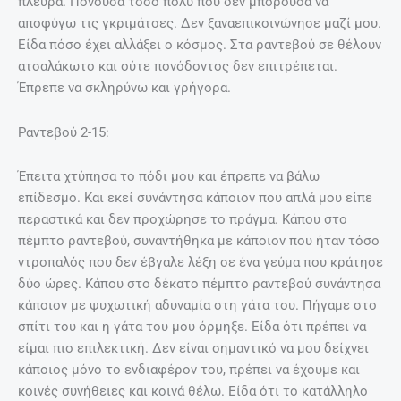
πλευρά. Πονούσα τόσο πολύ που δεν μπορούσα να
αποφύγω τις γκριμάτσες. Δεν ξαναεπικοινώνησε μαζί μου.
Είδα πόσο έχει αλλάξει ο κόσμος. Στα ραντεβού σε θέλουν
ατσαλάκωτο και ούτε πονόδοντος δεν επιτρέπεται.
Έπρεπε να σκληρύνω και γρήγορα.
Ραντεβού 2-15:
Έπειτα χτύπησα το πόδι μου και έπρεπε να βάλω
επίδεσμο. Και εκεί συνάντησα κάποιον που απλά μου είπε
περαστικά και δεν προχώρησε το πράγμα. Κάπου στο
πέμπτο ραντεβού, συναντήθηκα με κάποιον που ήταν τόσο
ντροπαλός που δεν έβγαλε λέξη σε ένα γεύμα που κράτησε
δύο ώρες. Κάπου στο δέκατο πέμπτο ραντεβού συνάντησα
κάποιον με ψυχωτική αδυναμία στη γάτα του. Πήγαμε στο
σπίτι του και η γάτα του μου όρμηξε. Είδα ότι πρέπει να
είμαι πιο επιλεκτική. Δεν είναι σημαντικό να μου δείχνει
κάποιος μόνο το ενδιαφέρον του, πρέπει να έχουμε και
κοινές συνήθειες και κοινά θέλω. Είδα ότι το κατάλληλο