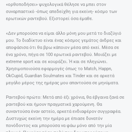
«ορθοποδήσει» ψυχολογικά θέλησε να μπει στον
συναρπαστικό -όπως απεδείχθη για εκείνη- κόσμο των
ερωτικών ραντεβού. Εξιστορεί όσα έμαθε.
«Δεν μπορούσα να είμαι άλλο μόνη μου μετά το διαζύγιό
μου. Το διαδίκτυο είναι ένας κόσμος γεμάτος άνδρες και
αποφάσισα ότι θα βρω κάποιον μέσα από εκεί. Μέσα σε
ένα χρόνο, πήγα σε 100 ερωτικά ραντεβού. Μοιάζει με
extreme sport και σε κουράζει. Ή και σε πληγώνει.
Χρησιμοποιούσα εφαρμογές όπως το Match, Happn,
OkCupid, Guardian Soulmates και Tinder και σε αρκετά
μεγάλο μέρος της ημέρας μου απαντούσα σε μηνύματα.
Ραντεβού πρώτο: Μετά από έξι χρόνια, θα έβγαινα ξανά σε
ραντεβού και ήμουν πραγματικά χαρούμενη. Θα
συναντούσα έναν αστείο, αρκετά ενδιαφέρον συγγραφέα.
Δυστυχώς εκείνη την ημέρα με έπιασε δυνατόν
πονόδοντος και μπορούσα να φάω μόνο από την μία