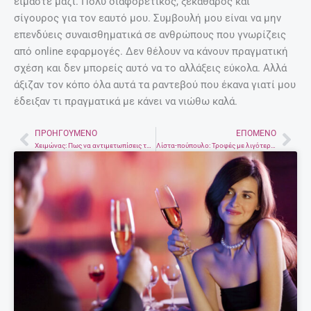
είμαστε μαζί. Πολύ διαφορετικός, ξεκάθαρος και
σίγουρος για τον εαυτό μου. Συμβουλή μου είναι να μην
επενδύεις συναισθηματικά σε ανθρώπους που γνωρίζεις
από online εφαρμογές. Δεν θέλουν να κάνουν πραγματική
σχέση και δεν μπορείς αυτό να το αλλάξεις εύκολα. Αλλά
άξιζαν τον κόπο όλα αυτά τα ραντεβού που έκανα γιατί μου
έδειξαν τι πραγματικά με κάνει να νιώθω καλά.
ΠΡΟΗΓΟΎΜΕΝΟ
ΕΠΌΜΕΝΟ
Prev
Nex
Χειμώνας: Πως να αντιμετωπίσεις τα σκασμένα χείλη
Λίστα-πούπουλο: Τροφές με λιγότερες από 50 θερμίδες!!!