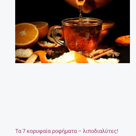
Τα 7 κορυφαία ροφήματα – λιποδιαλύτες!