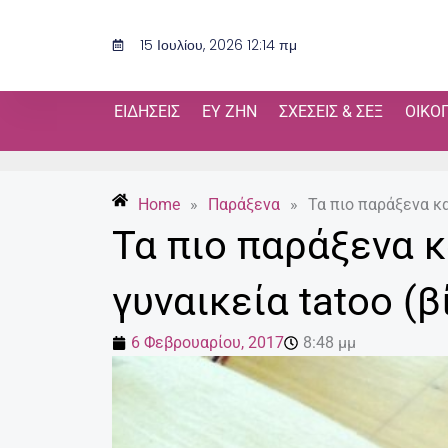
Μετάβαση
στο
15 Ιουλίου, 2026 12:14 πμ
περιεχόμενο
ΕΙΔΉΣΕΙΣ
ΕΥ ΖΗΝ
ΣΧΈΣΕΙΣ & ΣΕΞ
ΟΙΚΟ
Home
»
Παράξενα
»
Τα πιο παράξενα κα
Τα πιο παράξενα 
γυναικεία tatoo (β
6 Φεβρουαρίου, 2017
8:48 μμ