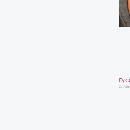
Έγκυ
27 Απρ