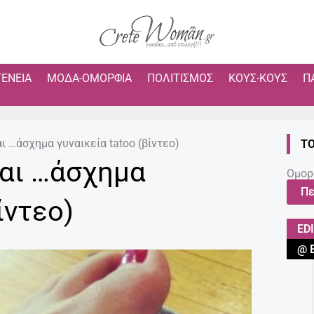
ΓΈΝΕΙΑ
ΜΌΔΑ-ΟΜΟΡΦΙΆ
ΠΟΛΙΤΙΣΜΌΣ
ΚΟΥΣ-ΚΟΥΣ
Π
ι …άσχημα γυναικεία tatoo (βίντεο)
ΤΟ
και …άσχημα
Ομορ
Πε
ίντεο)
ED
@ 