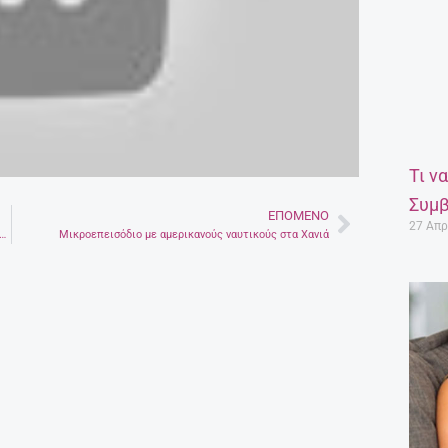
Τι ν
Συμβ
ΕΠΌΜΕΝΟ
Next
27 Απρ
η απομάκρυνσης 50.000 κατοίκων της Θεσσαλονίκης λόγω…βόμβας!
Μικροεπεισόδιο με αμερικανούς ναυτικούς στα Χανιά