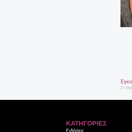
Έγκυ
27 Απρ
ΚΑΤΗΓΟΡΊΕΣ
Ειδήσεις