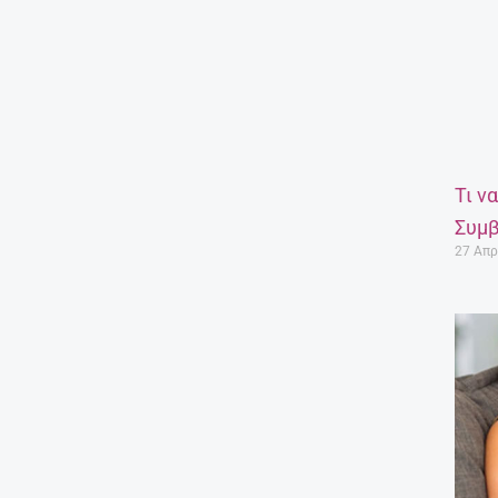
Τι ν
Συμβ
27 Απρ