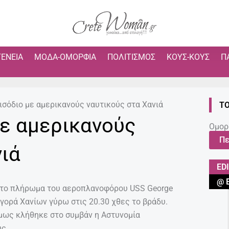
ΓΈΝΕΙΑ
ΜΌΔΑ-ΟΜΟΡΦΙΆ
ΠΟΛΙΤΙΣΜΌΣ
ΚΟΥΣ-ΚΟΥΣ
Π
σόδιο με αμερικανούς ναυτικούς στα Χανιά
ΤΟ
ε αμερικανούς
Ομορ
Πε
νιά
ED
@ 
 το πλήρωμα του αεροπλανοφόρου USS George
γορά Χανίων γύρω στις 20.30 χθες το βράδυ.
 όμως κλήθηκε στο συμβάν η Αστυνομία
ς.