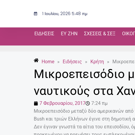
Μετάβαση
στο
1 Ιουλίου, 2026 5:48 πμ
περιεχόμενο
ΕΙΔΉΣΕΙΣ
ΕΥ ΖΗΝ
ΣΧΈΣΕΙΣ & ΣΕΞ
ΟΙΚΟ
Home
»
Ειδήσεις
»
Κρήτη
»
Μικροεπει
Μικροεπεισόδιο μ
ναυτικούς στα Χα
7 Φεβρουαρίου, 2017
7:24 πμ
Μικροεπεισόδιο μεταξύ δύο αμερικανών από
Bush και τριών Ελλήνων έγινε στη δημοτική α
Δεν έγιναν γνωστά τα αίτια του επεισοδίου,
προκειμένου να ηρεμήσει τους εμπλεκομένου