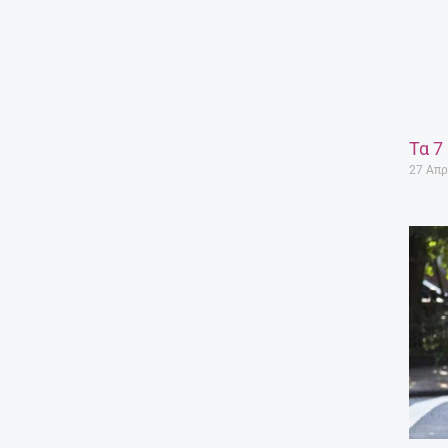
Τα 7
27 Απρ