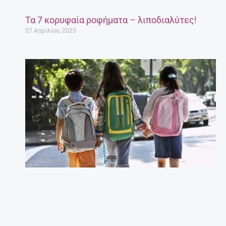
Τα 7 κορυφαία ροφήματα – λιποδιαλύτες!
27 Απριλίου, 2025