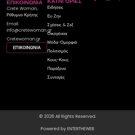
ΚΑΤΗΓΟΡΊΕΣ
ΕΠΙΚΟΙΝΩΝΊΑ
a
n
i
Ειδήσεις
c
s
n
Crete Woman,
e
t
t
Ρέθυμνο Κρήτης
Ευ Ζην
b
a
e
Email:
o
g
r
Σχέσεις & Σεξ
o
r
e
info@cretewoman.gr
Οικογένεια
k
a
s
Cretewoman.gr
-
m
t
Μόδα-Ομορφιά
f
-
ΕΠΙΚΟΙΝΩΝΙΑ
Πολιτισμός
p
Κους-Κους
Παράξενα
Συνταγές
© 2026 All Rights Reserved.
Powered by ENTERTHEWEB