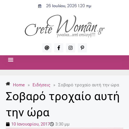
Μετάβαση
26 Ιουλίου, 2026 1:20 πμ
στο
περιεχόμενο
A
F
I
P
t
a
n
i
c
s
n
e
t
t
b
a
e
o
g
r
ΣΧΈΣΕΙΣ & ΣΕΞ
ΜΌΔΑ-ΟΜΟΡΦΙΆ
o
r
e
k
a
s
-
m
t
Home
»
Ειδήσεις
»
Σοβαρό τροχαίο αυτή την ώρα
f
-
p
Σοβαρό τροχαίο αυτή
την ώρα
10 Ιανουαρίου, 2017
3:30 μμ