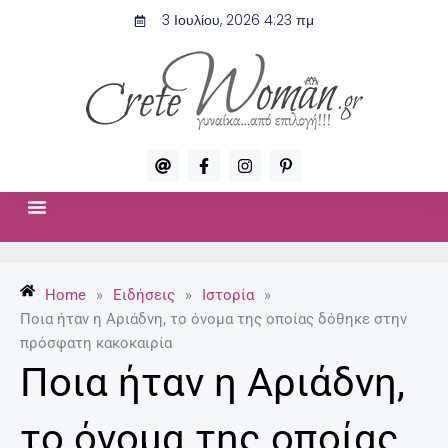
Μετάβαση
3 Ιουλίου, 2026 4:23 πμ
στο
περιεχόμενο
A
F
I
P
t
a
n
i
c
s
n
e
t
t
b
a
e
o
g
r
ΣΧΈΣΕΙΣ & ΣΕΞ
ΜΌΔΑ-ΟΜΟΡΦΙΆ
o
r
e
k
a
s
-
m
t
Home
»
Ειδήσεις
»
Ιστορία
»
f
-
p
Ποια ήταν η Αριάδνη, το όνομα της οποίας δόθηκε στην
πρόσφατη κακοκαιρία
Ποια ήταν η Αριάδνη,
το όνομα της οποίας