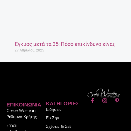
Έγκυος μετά τα 35: Πόσο επικίνδυνο είναι;
27 Απριλίου, 2025
F
I
P
ΚΑΤΗΓΟΡΊΕΣ
ΕΠΙΚΟΙΝΩΝΊΑ
a
n
i
Ειδήσεις
c
s
n
Crete Woman,
e
t
t
Ρέθυμνο Κρήτης
Ευ Ζην
b
a
e
Email:
o
g
r
Σχέσεις & Σεξ