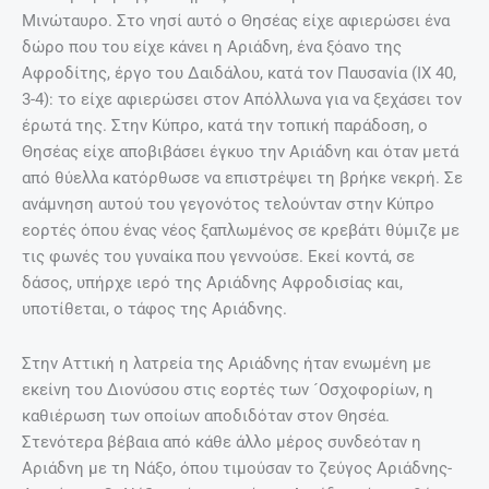
Μινώταυρο. Στο νησί αυτό ο Θησέας είχε αφιερώσει ένα
δώρο που του είχε κάνει η Αριάδνη, ένα ξόανο της
Αφροδίτης, έργο του Δαιδάλου, κατά τον Παυσανία (ΙΧ 40,
3-4): το είχε αφιερώσει στον Απόλλωνα για να ξεχάσει τον
έρωτά της. Στην Κύπρο, κατά την τοπική παράδοση, ο
Θησέας είχε αποβιβάσει έγκυο την Αριάδνη και όταν μετά
από θύελλα κατόρθωσε να επιστρέψει τη βρήκε νεκρή. Σε
ανάμνηση αυτού του γεγονότος τελούνταν στην Κύπρο
εορτές όπου ένας νέος ξαπλωμένος σε κρεβάτι θύμιζε με
τις φωνές του γυναίκα που γεννούσε. Εκεί κοντά, σε
δάσος, υπήρχε ιερό της Αριάδνης Αφροδισίας και,
υποτίθεται, ο τάφος της Αριάδνης.
Στην Αττική η λατρεία της Αριάδνης ήταν ενωμένη με
εκείνη του Διονύσου στις εορτές των ´Οσχοφορίων, η
καθιέρωση των οποίων αποδιδόταν στον Θησέα.
Στενότερα βέβαια από κάθε άλλο μέρος συνδεόταν η
Αριάδνη με τη Νάξο, όπου τιμούσαν το ζεύγος Αριάδνης-