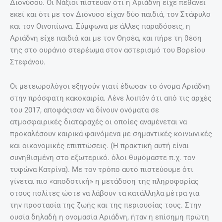
Διονύσου. Οι Νάξιοι πίστευαν ότι η Αριάδνη είχε πεθάνει
εκεί και ότι με τον Διόνυσο είχαν δύο παιδιά, τον Στάφυλο
και τον Οινοπίωνα. Σύμφωνα με άλλες παραδόσεις, η
Αριάδνη είχε παιδιά και με τον Θησέα, και πήρε τη θέση
της στο ουράνιο στερέωμα στον αστερισμό του Βορείου
Στεφάνου.
Οι μετεωρολόγοι εξηγούν γιατί έδωσαν το όνομα Αριάδνη
στην πρόσφατη κακοκαιρία. Λένε λοιπόν ότι από τις αρχές
του 2017, αποφάςισαν να δίνουν ονόματα σε
ατμοσφαιρικές διαταραχές οι οποίες αναμένεται να
προκαλέσουν καιρικά φαινόμενα με σημαντικές κοινωνικές
και οικονομικές επιπτώσεις. (Η πρακτική αυτή είναι
συνηθισμένη στο εξωτερικό. όλοι θυμόμαστε π.χ. τον
τυφώνα Κατρίνα). Με τον τρόπο αυτό πιστεύουμε ότι
γίνεται πιο «αποδοτική» η μετάδοση της πληροφορίας
στους πολίτες ώστε να λάβουν τα κατάλληλα μέτρα για
την προστασία της ζωής και της περιουσίας τους. Στην
ουσία δηλαδή η ονομασία Αριάδνη, ήταν η επίσημη πρώτη