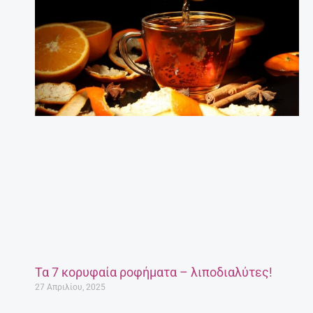
Τα 7 κορυφαία ροφήματα – λιποδιαλύτες!
27 Απριλίου, 2025