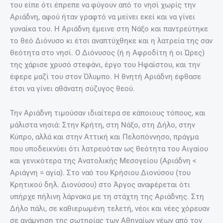
του είπε ότι έπρεπε να φύγουν από το νησί χωρίς την
Αριάδνη, αφού ήταν γραφτό να μείνει εκεί και να γίνει
γυναίκα του. Η Αριάδνη έμεινε στη Νάξο και παντρεύτηκε
το θεό Διόνυσο κι έτσι αναπτύχθηκε και η λατρεία της σαν
θεότητα στο νησί. Ο Διόνυσος (ή η Αφροδίτη ή οι Ώρες)
της χάρισε χρυσό στεφάνι, έργο του Ηφαίστου, και την
έφερε μαζί του στον Όλυμπο. Η θνητή Αριάδνη έφθασε
έτσι να γίνει αθάνατη σύζυγος θεού.
Την Αριάδνη τιμούσαν ιδιαίτερα σε κάποιους τόπους, και
μάλιστα νησιά: Στην Κρήτη, στη Νάξο, στη Δήλο, στην
Κύπρο, αλλά και στην Αττική και Πελοπόννησο, πράγμα
που υποδεικνύει ότι λατρευόταν ως θεότητα του Αιγαίου
και γενικότερα της Ανατολικής Μεσογείου (Αριάδνη <
Αριάγνη = αγία). Στο ναό του Κρήσιου Διονύσου (του
Κρητικού δηλ. Διονύσου) στο Άργος αναφέρεται ότι
υπήρχε πήλινη λάρνακα με τη στάχτη της Αριάδνης. Στη
Δήλο πάλι, σε καθιερωμένη τελετή, νέοι και νέες χόρευαν
σε ανάμνηση της σωτηρίας των Αθηναίων νέων από τον