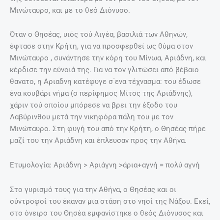
Μινώταυρο, και με το θεό Διόνυσο.
Όταν ο Θησέας, υιός τού Αιγέα, βασιλιά των Αθηνών,
έφτασε στην Κρήτη, για να προσφερθεί ως θύμα στον
Μινώταυρο , συνάντησε την κόρη του Μίνωα, Αριάδνη, και
κέρδισε την εύνοιά της. Για να τον γλιτώσει από βέβαιο
θανατο, η Αριαδνη κατέφυγε σ΄ενα τέχνασμα: του έδωσε
ένα κουβάρι νήμα (ο περίφημος Μίτος της Αριάδνης),
χάριν τού οποίου μπόρεσε να βρει την έξοδο του
Λαβύρινθου μετά την νικηφόρα πάλη του με τον
Μινώταυρο. Στη φυγή του από την Κρήτη, ο Θησέας πήρε
μαζί του την Αριάδνη και έπλευσαν προς την Αθήνα.
Ετυμολογία: Αριάδνη > Αριάγνη >άρια+αγνή = πολύ αγνή
Στο γυρισμό τους για την Αθήνα, ο Θησέας και οι
σύντροφοί του έκαναν μια στάση στο νησί της Νάξου. Εκεί,
στο όνειρο του Θησέα εμφανίστηκε ο θεός Διόνυσος και