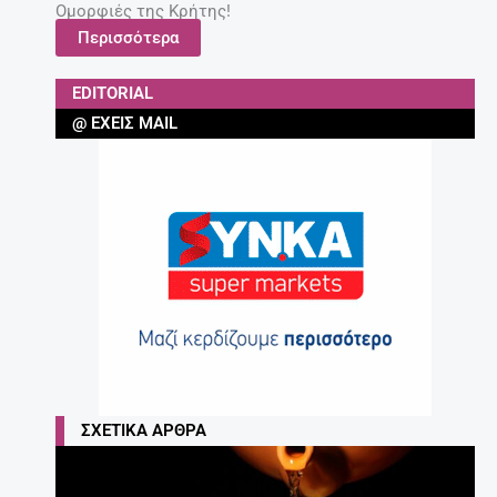
Ομορφιές της Κρήτης!
Περισσότερα
EDITORIAL
@ ΈΧΕΙΣ MAIL
ΣΧΕΤΙΚΆ ΆΡΘΡΑ