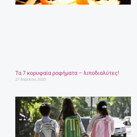
Τα 7 κορυφαία ροφήματα – λιποδιαλύτες!
27 Απριλίου, 2025