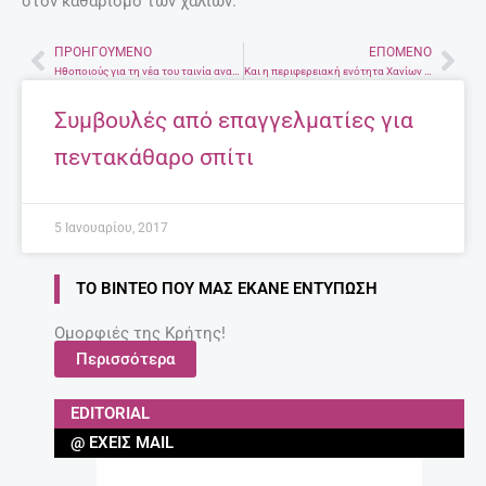
στον καθαρισμό των χαλιών.
ΠΡΟΗΓΟΎΜΕΝΟ
ΕΠΌΜΕΝΟ
Prev
Nex
Ηθοποιούς για τη νέα του ταινία αναζητά ο Παντελής Βούλγαρης, στα Χανιά.
Και η περιφερειακή ενότητα Χανίων συνιστά στους πολίτες μέτρα προστασίας για την επερχόμενη κακοκαιρία!
Συμβουλές από επαγγελματίες για
πεντακάθαρο σπίτι
5 Ιανουαρίου, 2017
ΤΟ ΒΊΝΤΕΟ ΠΟΥ ΜΑΣ ΈΚΑΝΕ ΕΝΤΎΠΩΣΗ
Ομορφιές της Κρήτης!
Περισσότερα
EDITORIAL
@ ΈΧΕΙΣ MAIL