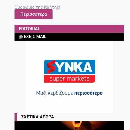
Ομορφιές της Κρήτης!
Περισσότερα
EDITORIAL
@ ΈΧΕΙΣ MAIL
ΣΧΕΤΙΚΆ ΆΡΘΡΑ