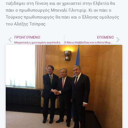
ταξιδέψει στη Γενεύη και αν χρειαστεί στην Ελβετία θα
πάει ο πρωθυπουργός Μπεναλί Γιλντιρίρ. Κι αν πάει ο
Τούρκος πρωθυπουργός θα πάει και ο Έλληνας ομόλογός
του Αλέξης Τσίπρας.
ΠΡΟΗΓΟΎΜΕΝΟ
ΕΠΌΜΕΝΟ
Prev
Nex
Μαγευτική η χιονισμένη ακρόπολη
Ο Νίκος Καββαδίας και η Φάτα Μοργκάνα του