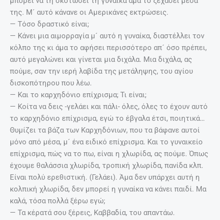
μπορεί να τη σκοτώσει τη γυναίκα άμα το ξεχάσει μέσα
της. Μ´ αυτό κάνανε οι Αμερικάνες εκτρώσεις.
— Τόσο δραστικό είναι;
— Κάνει μια αιμορραγία μ´ αυτό η γυναίκα, διαστέλλει τον
κόλπο της κι άμα το αφήσει περισσότερο απ´ όσο πρέπει,
αυτό μεγαλώνει και γίνεται μια διχάλα. Μια διχάλα, ας
πούμε, σαν την ιερή λαβίδα της μετάληψης, του αγίου
δισκοπότηρου που λέω.
— Και το καρχηδόνιο επίχρισμα; Τι είναι;
— Κοίτα να δεις -γελάει και πάλι- όλες, όλες το έχουν αυτό
το καρχηδόνιο επίχρισμα, εγώ το έβγαλα έτσι, ποιητικά…
Θυμίζει τα βάζα των Καρχηδόνιων, που τα βάφανε αυτοί
μόνο από μέσα, μ´ ένα ειδικό επίχρισμα. Και το γυναικείο
επίχρισμα, πώς να το πω, είναι η χλωρίδα, ας πούμε. Όπως
έχουμε θαλάσσια χλωρίδα, τροπική χλωρίδα, πανίδα κλπ.
Είναι πολύ ερεθιστική. (Γελάει). Άμα δεν υπάρχει αυτή η
κολπική χλωρίδα, δεν μπορεί η γυναίκα να κάνει παιδί. Μα
καλά, τόσα πολλά ξέρω εγώ;
— Τα κέρατά σου ξέρεις, Καββαδία, του απαντάω.