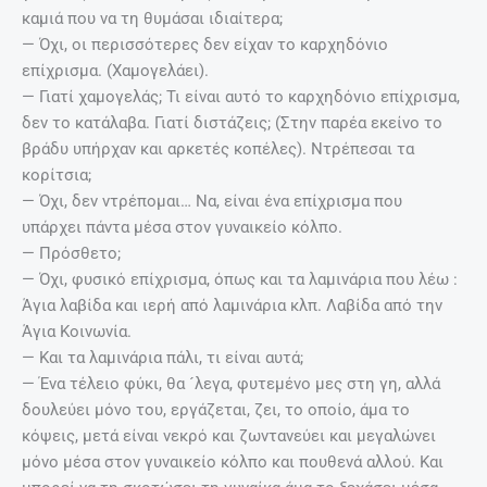
καμιά που να τη θυμάσαι ιδιαίτερα;
— Όχι, οι περισσότερες δεν είχαν το καρχηδόνιο
επίχρισμα. (Χαμογελάει).
— Γιατί χαμογελάς; Τι είναι αυτό το καρχηδόνιο επίχρισμα,
δεν το κατάλαβα. Γιατί διστάζεις; (Στην παρέα εκείνο το
βράδυ υπήρχαν και αρκετές κοπέλες). Ντρέπεσαι τα
κορίτσια;
— Όχι, δεν ντρέπομαι… Να, είναι ένα επίχρισμα που
υπάρχει πάντα μέσα στον γυναικείο κόλπο.
— Πρόσθετο;
— Όχι, φυσικό επίχρισμα, όπως και τα λαμινάρια που λέω :
Άγια λαβίδα και ιερή από λαμινάρια κλπ. Λαβίδα από την
Άγια Κοινωνία.
— Και τα λαμινάρια πάλι, τι είναι αυτά;
— Ένα τέλειο φύκι, θα ´λεγα, φυτεμένο μες στη γη, αλλά
δουλεύει μόνο του, εργάζεται, ζει, το οποίο, άμα το
κόψεις, μετά είναι νεκρό και ζωντανεύει και μεγαλώνει
μόνο μέσα στον γυναικείο κόλπο και πουθενά αλλού. Και