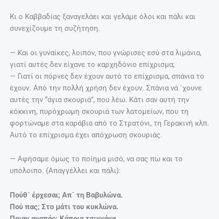
Κι ο Καββαδίας ξαναγελάει και γελάμε όλοι και πάλι και
συνεχίζουμε τη συζήτηση.
— Και οι γυναίκες, λοιπόν, που γνώρισες εσύ στα λιμάνια,
γιατί αυτές δεν είχανε το καρχηδόνιο επίχρισμα;
— Γιατί οι πόρνες δεν έχουν αυτό το επίχρισμα, σπάνια το
έχουν. Από την πολλή χρήση δεν έχουν. Σπάνια νά ´χουνε
αυτές την “άγια σκουριά”, που λέω. Κάτι σαν αυτή την
κόκκινη, πυρόχρωμη σκουριά των λατομείων, που τη
φορτώναμε στα καράβια από το Στρατόνι, τη Γερακινή κλπ.
Αυτό το επίχρισμα έχει απόχρωση σκουριάς.
— Αφήσαμε όμως το ποίημα μισό, να σας πω και το
υπόλοιπο. (Απαγγέλλει και πάλι):
Πούθ´ έρχεσαι; Απ´ τη Βαβυλώνα.
Πού πας; Στο μάτι του κυκλώνα.
Ποιαν αγαπάς; Κάποια τσιγγάνα.