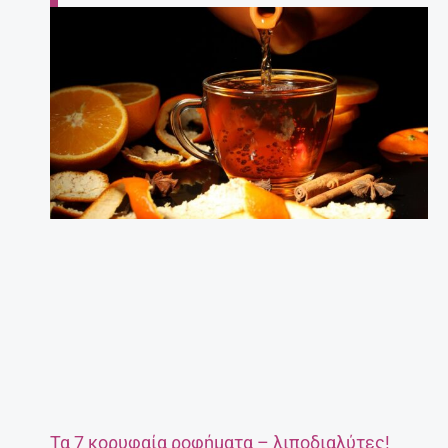
Τα 7 κορυφαία ροφήματα – λιποδιαλύτες!