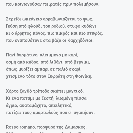
που κοινωνούσαν πειρατές πριν πολεμήσουν.
Στρείδι ωκεάνειο αρραβωνιάζεται το φως.
Γεύση από φλούδι του ροδιού, στυφό κυδώνι
κι ο άρρητος πόνος, πιο πικρός και πιο στυφός,
που εναποθέτανε στα βάζα οι Καρχηδόνιοι.
Πανί δερμάτινο, αλειμμένο με κερί,
οσμή από κέδρο, από λιβάνι, από βερνίκι,
όπως μυρίζει αμπάρι σε παλιό σκαρί
χτισμένο τότε στον Ευφράτη στη Φοινίκη.
Χόρτο ξανθό τρίποδο σκέπει μαντικό.
Κι ένα ποτάμι με ζεστή, λιωμένη πίσσα,
άγριο, ακαταμάχητο, απειλητικό,
ποτίζει τους αμαρτωλούς που σ´ αγαπήσαν.
Rosso romano, πορφυρό της Δαμασκός,