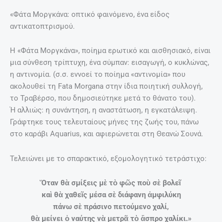
«Φάτα Μοργκάνα: οπτικό φαινόμενο, ένα είδος
αντικατοπτρισμού.
Η «Φάτα Μοργκάνα», ποίημα ερωτικό και αισθησιακό, είναι
μια σύνθεση τρίπτυχη, ένα σύμπαν: εισαγωγή, ο κυκλώνας,
η αντινομία. (σ.σ. εννοεί το ποίημα «αντινομία» που
ακολουθεί τη Fata Morgana στην ίδια ποιητική συλλογή,
το Τραβέρσο, που δημοσιεύτηκε μετά το θάνατο του).
Ή αλλιώς: η συνάντηση, η αναστάτωση, η εγκατάλειψη.
Γράφτηκε τους τελευταίους μήνες της ζωής του, πάνω
στο καράβι Aquarius, και αφιερώνεται στη Θεανώ Σουνά.
Τελειώνει με το σπαρακτικό, εξομολογητικό τετράστιχο:
Ὅταν θὰ σμίξεις μὲ τὸ φῶς ποὺ σὲ βολεῖ
καὶ θὰ χαθεῖς μέσα σὲ διάφανη ἀμφιλύκη
πάνω σὲ πράσινο πετούμενο χαλί,
θὰ μείνει ὁ ναύτης νὰ μετρᾶ τὸ ἄσπρο χαλίκι.»