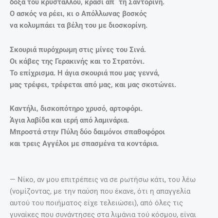
δόξα του κρύσταλλου, κρασί απ´ τη Σαντορίνη.
Ο ασκός να ρέει, κι ο Απόλλωνας βοσκός
να κολυμπάει τα βέλη του με διοσκορίνη.
Σκουριά πυρόχρωμη στις μίνες του Σινά.
Οι κάβες της Γερακινής και το Στρατόνι.
Το επίχρισμα. Η άγια σκουριά που μας γεννά,
μας τρέφει, τρέφεται από μας, και μας σκοτώνει.
Καντήλι, δισκοπότηρο χρυσό, αρτοφόρι.
Άγια λαβίδα και ιερή από λαμινάρια.
Μπροστά στην Πύλη δύο δαιμόνοι σπαθοφόροι
και τρεις Αγγέλοι με σπασμένα τα κοντάρια.
— Νίκο, αν μου επιτρέπεις να σε ρωτήσω κάτι, του λέω
(νομίζοντας, με την παύση που έκανε, ότι η απαγγελία
αυτού του ποιήματος είχε τελειώσει), από όλες τις
γυναίκες που συνάντησες στα λιμάνια τού κόσμου, είναι