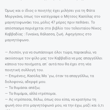
Όμως και ο ίδιος ο ποιητής έχει μιλήσει για τη Φάτα
Μοργκάνα, όπως τον κατέγραψε ο Μήτσος Κασόλας στο
μαγνητοφωνάκι του, μόλις 47 μέρες πριν πεθάνει. Το
απόσπασμα περιέχεται στο βιβλίο του τελευταίου Νίκος
Καββαδίας : Γυναίκα, θάλασσα, ζωή. Αφηγήσεις στο
μαγνητόφωνο.
— Λοιπόν, για να σωπάσουμε όλοι τώρα, παρακαλώ, να
ακούσουμε τον φίλο μας τον Καββαδία να μας απαγγέλλει
κάποια του ποιήματα, απ´ αυτά που θα έχει στη νέα
ποιητική συλλογή του.
— Επιμένεις, Κασόλα; Μα ´γω, όταν τα απαγγέλλω, τα
δολοφονώ, αδερφέ μου.
— Τα θυμάσαι απέξω;
— Τα θυμάμαι, αλλά ντρέπομαι.
— Ας ντρέπεσαι, θέλω, όπως σου είπα, να κρατήσω τη
φωνή σου στο μαγνητόφωνό μου, να την έχω, μαζί και ό,τι