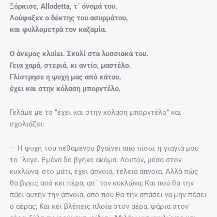
Ξόρκισε, Allodetta, τ´ όνομά του.
Λούφαξεν ο δέκτης του ασυρμάτου,
και φυλλομετρά τον καζαμία.
Ο άνεμος κλαίει. Σκυλί στα λυσσιακά του.
Γεια χαρά, στεριά, κι αντίο, μαστέλο.
Γλίστρησε η ψυχή μας από κάτου,
έχει και στην κόλαση μπορντέλο.
Γελάμε με το “έχει και στην κόλαση μπορντέλο” και
σχολιάζει:
— Η ψυχή του πεθαμένου βγαίνει από πίσω, η γιαγιά μου
το ´λεγε. Εμένα δε βγήκε ακόμα. Λοιπόν, μέσα στον
κυκλώνα, στο μάτι, έχει άπνοια, τέλεια άπνοια. Αλλά πώς
θα βγεις από κει πέρα, απ´ τον κυκλώνα; Και πού θα την
πάει αυτήν την άπνοια, από πού θα την σπάσει να μην πέσει
ο αέρας; Και κει βλέπεις πλοία στον αέρα, ψάρια στον