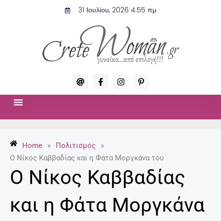
Μετάβαση
31 Ιουλίου, 2026 4:55 πμ
στο
περιεχόμενο
A
F
I
P
t
a
n
i
c
s
n
e
t
t
b
a
e
o
g
r
ΣΧΈΣΕΙΣ & ΣΕΞ
ΜΌΔΑ-ΟΜΟΡΦΙΆ
o
r
e
k
a
s
-
m
t
Home
»
Πολιτισμός
»
f
-
p
Ο Νίκος Καββαδίας και η Φάτα Μοργκάνα του
Ο Νίκος Καββαδίας
και η Φάτα Μοργκάνα