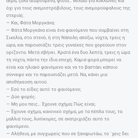
αέρα, ξύλα αιωρούμενα, φίδια… Μιλάω για κυκλώνες και
όχι για τους ανεμοστρόβιλους, τους ανεμορούφαλους της
στεριάς.
— Και, Φάτα Μοργκάνα;
— Φάτα Μοργκάνα είναι ένα φαινόμενο που συμβαίνει στη
Σικελία, στο στενό, ή στη Νάπολη απόξω, νύχτα, τρεις η
ώρα, και παρουσιάζει τρεις γυναίκες που χορεύουν στον
ορίζοντα. Μετά σβήνει. Κρατά ένα δυο λεπτά, τρεις η ώρα
τη νύχτα, πάντα την ίδια εποχή. Καμιά φορά μπορεί να
είναι και ηλιακό φαινόμενο και να το βαστάει κάποιο
σύννεφο και το παρουσιάζει μετά. Να, κάνει μια
αποθήκευση αυτού.
— Εσύ το είδες αυτό το φαινόμενο;
— Δύο φορές.
— Μη μου πεις… Έχουνε σχήμα; Πώς είναι;
— Έχουνε σχήμα, κανονικό σχήμα, με τα πέπλα τους, τα
μαλλιά τους, λυσίκομες, σε ανατριχιάζει αυτό το
φαινόμενο.
— Αλήθεια, με συγχωρείς που σε ξαναρωτάω, το ´χεις δει