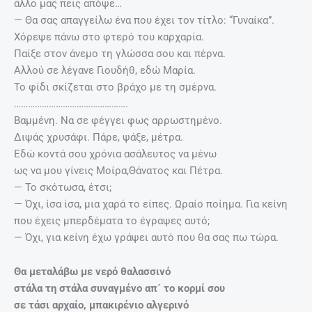
άλλο μας πεις απόψε…
— Θα σας απαγγείλω ένα που έχει τον τίτλο: “Γυναίκα”.
Χόρεψε πάνω στο φτερό του καρχαρία.
Παίξε στον άνεμο τη γλώσσα σου και πέρνα.
Αλλού σε λέγανε Γιουδήθ, εδώ Μαρία.
Το φίδι σκίζεται στο βράχο με τη σμέρνα.
………………………………………….
Βαμμένη. Να σε φέγγει φως αρρωστημένο.
Διψάς χρυσάφι. Πάρε, ψάξε, μέτρα.
Εδώ κοντά σου χρόνια ασάλευτος να μένω
ως να μου γίνεις Μοίρα,Θάνατος και Πέτρα.
— Το σκότωσα, έτσι;
— Όχι, ίσα ίσα, μια χαρά το είπες. Ωραίο ποίημα. Για κείνη
που έχεις μπερδέματα το έγραψες αυτό;
— Όχι, για κείνη έχω γράψει αυτό που θα σας πω τώρα.
Θα μεταλάβω με νερό θαλασσινό
στάλα τη στάλα συναγμένο απ´ το κορμί σου
σε τάσι αρχαίο, μπακιρένιο αλγερινό