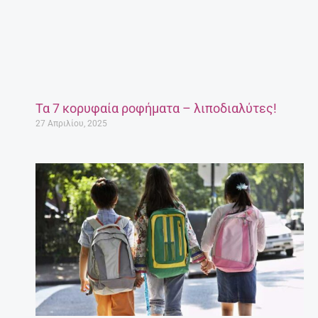
Τα 7 κορυφαία ροφήματα – λιποδιαλύτες!
27 Απριλίου, 2025