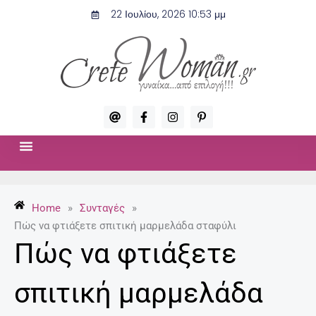
Μετάβαση
22 Ιουλίου, 2026 10:53 μμ
στο
περιεχόμενο
A
F
I
P
t
a
n
i
c
s
n
e
t
t
b
a
e
o
g
r
ΣΧΈΣΕΙΣ & ΣΕΞ
ΜΌΔΑ-ΟΜΟΡΦΙΆ
o
r
e
k
a
s
-
m
t
Home
»
Συνταγές
»
f
-
p
Πώς να φτιάξετε σπιτική μαρμελάδα σταφύλι
Πώς να φτιάξετε
σπιτική μαρμελάδα