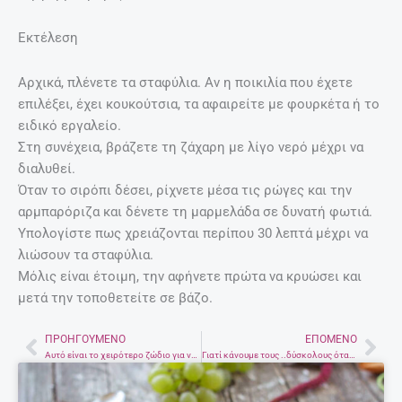
Εκτέλεση
Αρχικά, πλένετε τα σταφύλια. Αν η ποικιλία που έχετε
επιλέξει, έχει κουκούτσια, τα αφαιρείτε με φουρκέτα ή το
ειδικό εργαλείο.
Στη συνέχεια, βράζετε τη ζάχαρη με λίγο νερό μέχρι να
διαλυθεί.
Όταν το σιρόπι δέσει, ρίχνετε μέσα τις ρώγες και την
αρμπαρόριζα και δένετε τη μαρμελάδα σε δυνατή φωτιά.
Υπολογίστε πως χρειάζονται περίπου 30 λεπτά μέχρι να
λιώσουν τα σταφύλια.
Μόλις είναι έτοιμη, την αφήνετε πρώτα να κρυώσει και
μετά την τοποθετείτε σε βάζο.
ΠΡΟΗΓΟΎΜΕΝΟ
ΕΠΌΜΕΝΟ
Prev
Nex
Αυτό είναι το χειρότερο ζώδιο για να βγεις ραντεβού
Γιατί κάνουμε τους ..δύσκολους όταν μας αρέσει κάποιος πολύ;