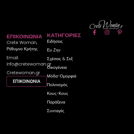
F
I
P
ΚΑΤΗΓΟΡΊΕΣ
ΕΠΙΚΟΙΝΩΝΊΑ
a
n
i
Ειδήσεις
c
s
n
Crete Woman,
e
t
t
Ρέθυμνο Κρήτης
Ευ Ζην
b
a
e
Email:
o
g
r
Σχέσεις & Σεξ
o
r
e
info@cretewoman.gr
Οικογένεια
k
a
s
Cretewoman.gr
-
m
t
Μόδα-Ομορφιά
f
-
ΕΠΙΚΟΙΝΩΝΙΑ
Πολιτισμός
p
Κους-Κους
Παράξενα
Συνταγές