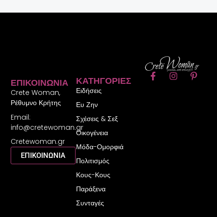
F
I
P
ΚΑΤΗΓΟΡΊΕΣ
ΕΠΙΚΟΙΝΩΝΊΑ
a
n
i
Ειδήσεις
c
s
n
Crete Woman,
e
t
t
Ρέθυμνο Κρήτης
Ευ Ζην
b
a
e
Email:
o
g
r
Σχέσεις & Σεξ
o
r
e
info@cretewoman.gr
Οικογένεια
k
a
s
Cretewoman.gr
-
m
t
Μόδα-Ομορφιά
f
-
ΕΠΙΚΟΙΝΩΝΙΑ
Πολιτισμός
p
Κους-Κους
Παράξενα
Συνταγές