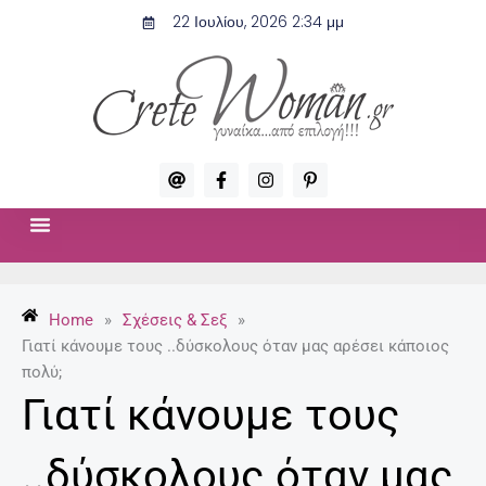
Μετάβαση
22 Ιουλίου, 2026 2:34 μμ
στο
περιεχόμενο
A
F
I
P
t
a
n
i
c
s
n
e
t
t
b
a
e
o
g
r
ΣΧΈΣΕΙΣ & ΣΕΞ
ΜΌΔΑ-ΟΜΟΡΦΙΆ
o
r
e
k
a
s
-
m
t
Home
»
Σχέσεις & Σεξ
»
f
-
p
Γιατί κάνουμε τους ..δύσκολους όταν μας αρέσει κάποιος
πολύ;
Γιατί κάνουμε τους
..δύσκολους όταν μας