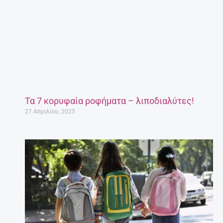
Τα 7 κορυφαία ροφήματα – λιποδιαλύτες!
27 Απριλίου, 2025