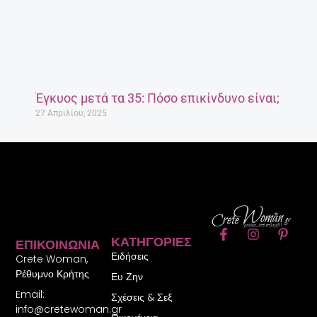
Έγκυος μετά τα 35: Πόσο επικίνδυνο είναι;
27 Απριλίου, 2025
F
I
P
ΚΑΤΗΓΟΡΊΕΣ
ΕΠΙΚΟΙΝΩΝΊΑ
a
n
i
Ειδήσεις
c
s
n
Crete Woman,
e
t
t
Ρέθυμνο Κρήτης
Ευ Ζην
b
a
e
Email:
o
g
r
Σχέσεις & Σεξ
o
r
e
info@cretewoman.gr