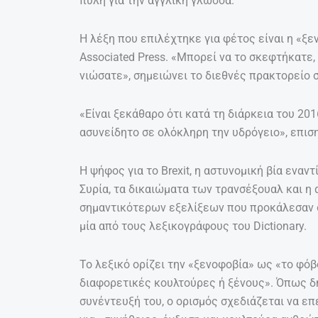
πύλη για την αγγλική γλώσσα.
Η λέξη που επιλέχτηκε για φέτος είναι η «ξε
Associated Press. «Μπορεί να το σκεφτήκατε,
νιώσατε», σημειώνει το διεθνές πρακτορείο 
«Είναι ξεκάθαρο ότι κατά τη διάρκεια του 20
ασυνείδητο σε ολόκληρη την υδρόγειο», επισ
Η ψήφος για το Brexit, η αστυνομική βία ενα
Συρία, τα δικαιώματα των τρανσέξουαλ και η
σημαντικότερων εξελίξεων που προκάλεσαν σ
μία από τους λεξικογράφους του Dictionary.
Το λεξικό ορίζει την «ξενοφοβία» ως «το φό
διαφορετικές κουλτούρες ή ξένους». Όπως 
συνέντευξή του, ο ορισμός σχεδιάζεται να επ