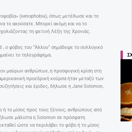
νοφοβία» (xenophobia), όπως μετέδωσε και το
 να το ακούσατε. Μπορεί ακόμη και να το
σχολιάζοντας τη φετινή Λέξη της Χρονιάς.
16 , ο φόβος του “Άλλου” σημάδεψε το συλλογικό
ημαίνει το τηλεγράφημα.
Σ
ντίον μαύρων ανθρώπων, η προσφυγική κρίση στη
 αμερικανική προεδρική κούρσα ήταν μεταξύ των
υζητήσεις και έριδες, δήλωσε η Jane Solomon,
βο ή το μίσος προς τους ξένους, ανθρώπους από
δήλωσε μάλιστα η Solomon σε πρόσφατη
εκταθεί ώστε να περιλάβει το φόβο ή το μίσος