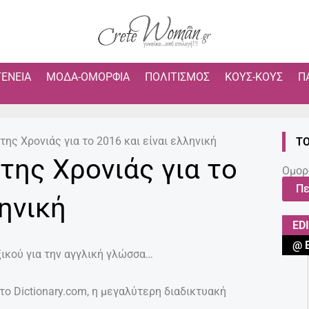
ΓΈΝΕΙΑ
ΜΌΔΑ-ΟΜΟΡΦΙΆ
ΠΟΛΙΤΙΣΜΌΣ
ΚΟΥΣ-ΚΟΥΣ
Π
 της Χρονιάς για το 2016 και είναι ελληνική
ΤΟ
 της Χρονιάς για το
Ομορ
Πε
ληνική
ED
@ 
ικού για την αγγλική γλώσσα…
το Dictionary.com, η μεγαλύτερη διαδικτυακή