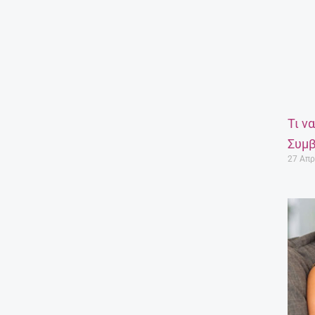
Τι ν
Συμβ
27 Απρ