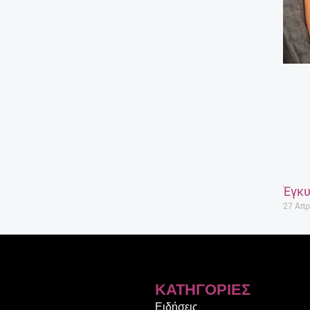
Έγκυ
27 Απρ
ΚΑΤΗΓΟΡΊΕΣ
Ειδήσεις