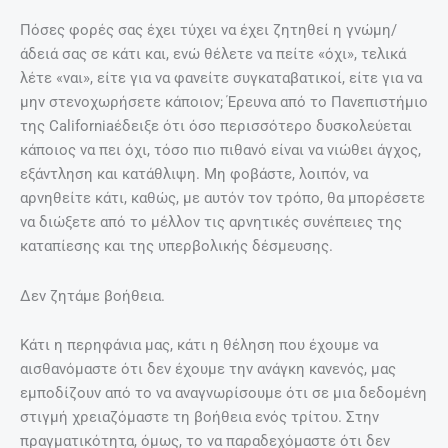
Πόσες φορές σας έχει τύχει να έχει ζητηθεί η γνώμη/
άδειά σας σε κάτι και, ενώ θέλετε να πείτε «όχι», τελικά
λέτε «ναι», είτε για να φανείτε συγκαταβατικοί, είτε για να
μην στενοχωρήσετε κάποιον; Έρευνα από το Πανεπιστήμιο
της Californiaέδειξε ότι όσο περισσότερο δυσκολεύεται
κάποιος να πει όχι, τόσο πιο πιθανό είναι να νιώθει άγχος,
εξάντληση και κατάθλιψη. Μη φοβάστε, λοιπόν, να
αρνηθείτε κάτι, καθώς, με αυτόν τον τρόπο, θα μπορέσετε
να διώξετε από το μέλλον τις αρνητικές συνέπειες της
καταπίεσης και της υπερβολικής δέσμευσης.
Δεν ζητάμε βοήθεια.
Κάτι η περηφάνια μας, κάτι η θέληση που έχουμε να
αισθανόμαστε ότι δεν έχουμε την ανάγκη κανενός, μας
εμποδίζουν από το να αναγνωρίσουμε ότι σε μια δεδομένη
στιγμή χρειαζόμαστε τη βοήθεια ενός τρίτου. Στην
πραγματικότητα, όμως, το να παραδεχόμαστε ότι δεν