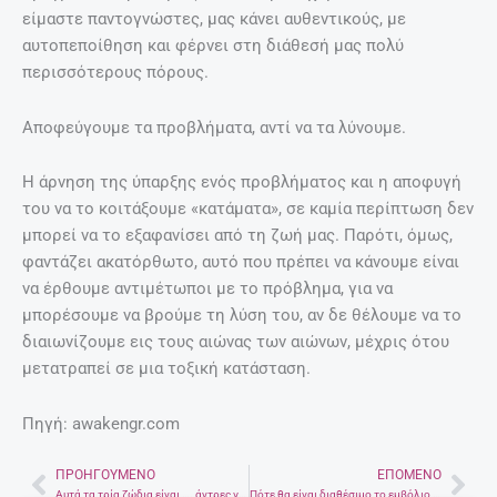
είμαστε παντογνώστες, μας κάνει αυθεντικούς, με
αυτοπεποίθηση και φέρνει στη διάθεσή μας πολύ
περισσότερους πόρους.
Αποφεύγουμε τα προβλήματα, αντί να τα λύνουμε.
Η άρνηση της ύπαρξης ενός προβλήματος και η αποφυγή
του να το κοιτάξουμε «κατάματα», σε καμία περίπτωση δεν
μπορεί να το εξαφανίσει από τη ζωή μας. Παρότι, όμως,
φαντάζει ακατόρθωτο, αυτό που πρέπει να κάνουμε είναι
να έρθουμε αντιμέτωποι με το πρόβλημα, για να
μπορέσουμε να βρούμε τη λύση του, αν δε θέλουμε να το
διαιωνίζουμε εις τους αιώνας των αιώνων, μέχρις ότου
μετατραπεί σε μια τοξική κατάσταση.
Πηγή: awakengr.com
ΠΡΟΗΓΟΎΜΕΝΟ
ΕΠΌΜΕΝΟ
Prev
Nex
Αυτά τα τρία ζώδια είναι …. άντρες για σπίτι
Πότε θα είναι διαθέσιμο το εμβόλιο κατά του κορονοϊού;