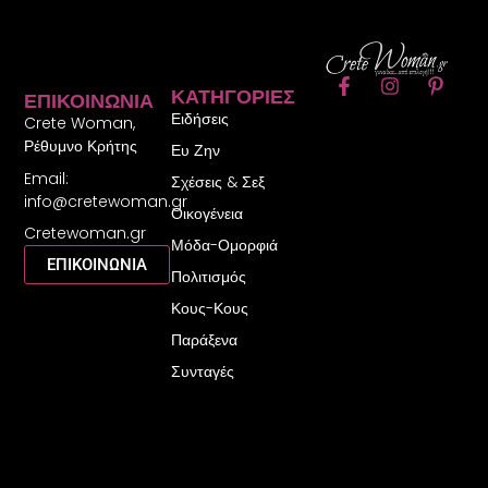
F
I
P
ΚΑΤΗΓΟΡΊΕΣ
ΕΠΙΚΟΙΝΩΝΊΑ
a
n
i
Ειδήσεις
c
s
n
Crete Woman,
e
t
t
Ρέθυμνο Κρήτης
Ευ Ζην
b
a
e
Email:
o
g
r
Σχέσεις & Σεξ
o
r
e
info@cretewoman.gr
Οικογένεια
k
a
s
Cretewoman.gr
-
m
t
Μόδα-Ομορφιά
f
-
ΕΠΙΚΟΙΝΩΝΙΑ
Πολιτισμός
p
Κους-Κους
Παράξενα
Συνταγές