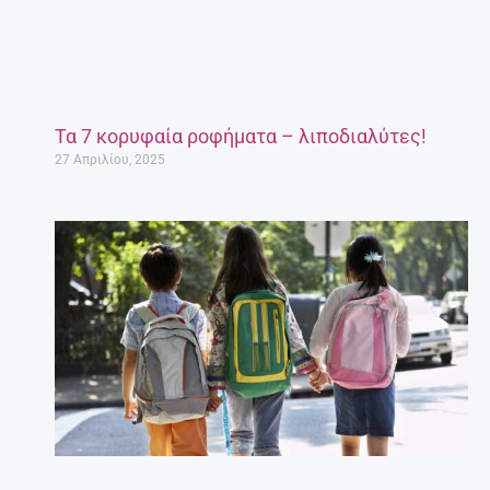
Τα 7 κορυφαία ροφήματα – λιποδιαλύτες!
27 Απριλίου, 2025