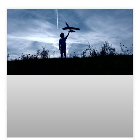
Page
Page