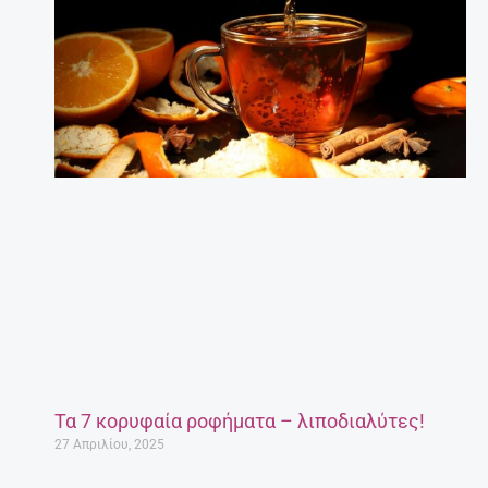
Τα 7 κορυφαία ροφήματα – λιποδιαλύτες!
27 Απριλίου, 2025