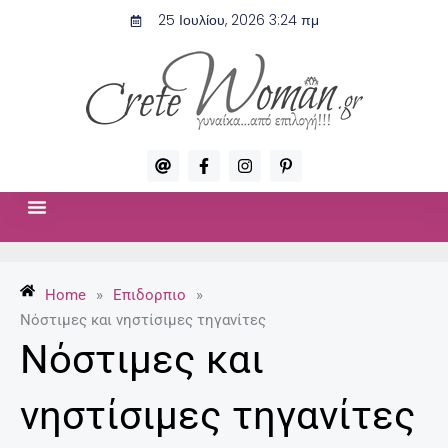
Μετάβαση
25 Ιουλίου, 2026 3:24 πμ
στο
περιεχόμενο
A
F
I
P
t
a
n
i
c
s
n
e
t
t
b
a
e
o
g
r
ΣΧΈΣΕΙΣ & ΣΕΞ
ΜΌΔΑ-ΟΜΟΡΦΙΆ
o
r
e
k
a
s
-
m
t
Home
»
Επιδορπιο
»
f
-
p
Νόστιμες και νηστίσιμες τηγανίτες
Νόστιμες και
νηστίσιμες τηγανίτες