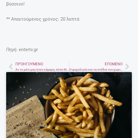
βύσσινο!
** Απαιτούμενος χρόνος: 20 λεπτά
Πηγή: entertv.gr
ΠΡΟΗΓΟΎΜΕΝΟ
ΕΠΌΜΕΝΟ
Prev
Nex
Αν το μάτι μας ήταν κάμερα, πόσα MP θα ήταν;
Η ψυχολογία και τα στάδια του χωρισμού