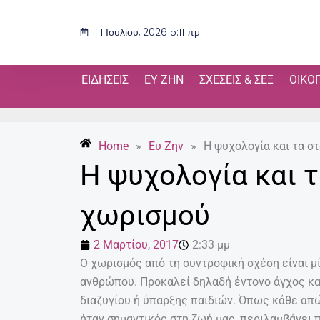
Μετάβαση
στο
1 Ιουλίου, 2026 5:11 πμ
περιεχόμενο
ΕΙΔΉΣΕΙΣ
ΕΥ ΖΗΝ
ΣΧΈΣΕΙΣ & ΣΕΞ
ΟΙΚΟ
Home
»
Ευ Ζην
»
Η ψυχολογία και τα σ
Η ψυχολογία και τ
χωρισμού
2 Μαρτίου, 2017
2:33 μμ
Ο χωρισμός από τη συντροφική σχέση είναι μ
ανθρώπου. Προκαλεί δηλαδή έντονο άγχος κα
διαζυγίου ή ύπαρξης παιδιών. Όπως κάθε απώ
ήταν σημαντικός στη ζωή μας, περιλαμβάνει 