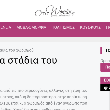
ΓΈΝΕΙΑ
ΜΌΔΑ-ΟΜΟΡΦΙΆ
ΠΟΛΙΤΙΣΜΌΣ
ΚΟΥΣ-ΚΟΥΣ
Π
τάδια του χωρισμού
ΤΟ
α στάδια του
Ομορ
Πε
ED
@ 
ία από τις πιο στρεσογόνες αλλαγές στη ζωή του
ι στρες, ακόμη δε περισσότερο, στην περίπτωση
λεια, έτσι κι ο χωρισμός από έναν άνθρωπο που
πένθος. Χρειάζεται να πενθήσουμε για την