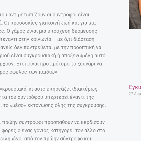
που αντιμετωπίζουν οι σύντροφοι είναι
. Οι προσδοκίες για κοινή ζωή και για μια
ς. Ο γάμος είναι μια υπόσχεση δέσμευσης
έναντι στην κοινωνία – με ό,τι διάσταση
 κανείς δεν παντρεύεται με την προοπτική να
αριού είναι συγκρουσιακή ή αποξενωμένη αυτό
ρχουν. Έτσι είναι προτιμότερο το ζευγάρι να
προς όφελος των παιδιών.
Έγκυ
γκρουσιακά, κι αυτό επηρεάζει ιδιαιτέρως
27 Απρ
τητα του συντρόφου υπερτερεί έναντι της
νται το «μέσο» εκτόνωσης όλης της σύγκρουσης.
οι πρώην σύντροφοι προσπαθούν να κερδίσουν
ς φορές ο ένας γονιός κατηγορεί τον άλλο στο
απειλημένοι από τον πρώην σύντροφο και