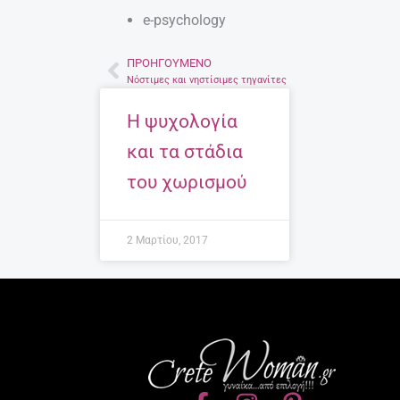
e-psychology
ΠΡΟΗΓΟΎΜΕΝΟ
Prev
Νόστιμες και νηστίσιμες τηγανίτες
Η ψυχολογία
και τα στάδια
του χωρισμού
2 Μαρτίου, 2017