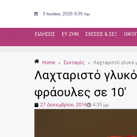
Μετάβαση
στο
3 Ιουλίου, 2026 9:35 πμ
περιεχόμενο
ΕΙΔΉΣΕΙΣ
ΕΥ ΖΗΝ
ΣΧΈΣΕΙΣ & ΣΕΞ
ΟΙΚΟ
Home
»
Συνταγές
»
Λαχταριστό γλυκό 
Λαχταριστό γλυκό
φράουλες σε 10′
27 Δεκεμβρίου, 2016
4:35 μμ