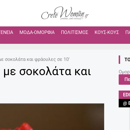
ΓΈΝΕΙΑ
ΜΌΔΑ-ΟΜΟΡΦΙΆ
ΠΟΛΙΤΙΣΜΌΣ
ΚΟΥΣ-ΚΟΥΣ
Π
με σοκολάτα και φράουλες σε 10′
ΤΟ
 με σοκολάτα και
Ομορ
Πε
ED
@ 