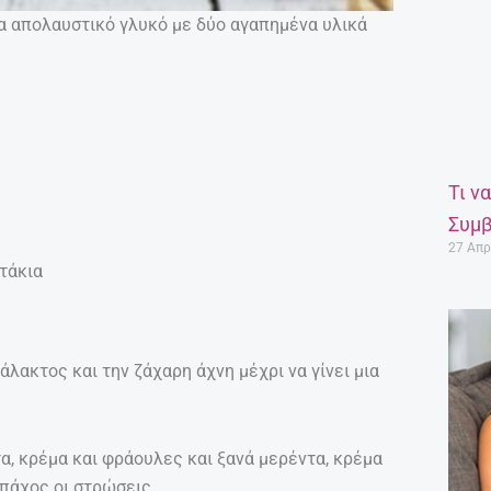
α απολαυστικό γλυκό με δύο αγαπημένα υλικά
Τι ν
Συμβ
27 Απρ
ατάκια
άλακτος και την ζάχαρη άχνη μέχρι να γίνει μια
α, κρέμα και φράουλες και ξανά μερέντα, κρέμα
 πάχος οι στρώσεις