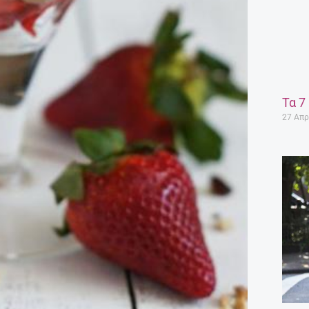
Τα 7
27 Απρ