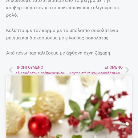
Απλώνουμε τα 2/3 περίπου από το μείγμα με την
κουβερτούρα πάνω στο παντεσπάνι και τυλίγουμε σε
ρολό.
Καλύπτουμε τον κορμό με το υπόλοιπο σοκολατένιο
μείγμα και διακοσμούμε με φλούδες σοκολάτας.
Από πάνω πασπαλίζουμε με άφθονη άχνη ζάχαρη.
ΠΡΟΗΓΟΎΜΕΝΟ
ΕΠΌΜΕΝΟ
Prev
Nex
5 διασκεδαστικοί τρόποι να νιώσει το παιδί σου ήρωας
Λαχταριστό γλυκό με σοκολάτα και φράουλες σε 10′