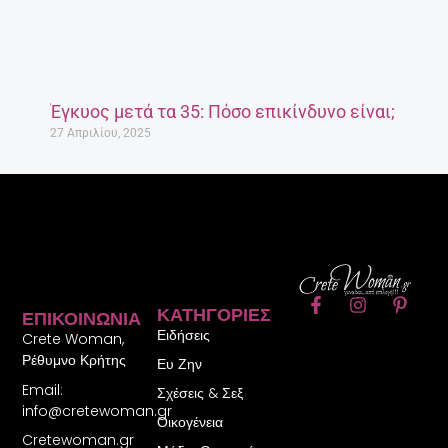
Έγκυος μετά τα 35: Πόσο επικίνδυνο είναι;
27 Απριλίου, 2025
F
I
P
ΚΑΤΗΓΟΡΊΕΣ
ΕΠΙΚΟΙΝΩΝΊΑ
a
n
i
Ειδήσεις
c
s
n
Crete Woman,
e
t
t
Ρέθυμνο Κρήτης
Ευ Ζην
b
a
e
Email:
o
g
r
Σχέσεις & Σεξ
o
r
e
info@cretewoman.gr
Οικογένεια
k
a
s
Cretewoman.gr
-
m
t