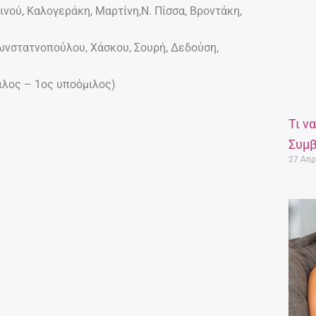
ού, Καλογεράκη, Μαρτίνη,Ν. Πίσσα, Βροντάκη,
ωνστατνοπούλου, Χάσκου, Σουρή, Δεδούση,
ιλος – 1ος υποόμιλος)
Τι ν
Συμβ
27 Απρ