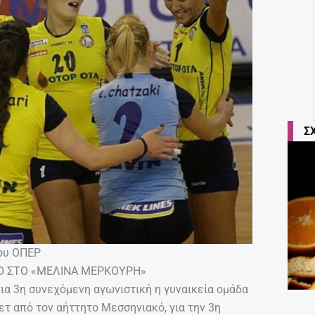
Σ
του ΟΠΕΡ
Ο ΣΤΟ «ΜΕΛΙΝΑ ΜΕΡΚΟΥΡΗ»
ια 3η συνεχόμενη αγωνιστική η γυναικεία ομάδα
ετ από τον αήττητο Μεσσηνιακό, για την 3η