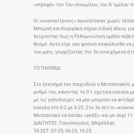
«στροφή» του 1ου υποομίλου, του Α’ ομίλου τ
Οι «κυανοκίτρινες» αγωνίστηκαν χωρίς τέσσερ
Μπεμπή και Κογεράκη πήραν ειδική άδεια, γι
δείχνοντας πως η Ρεθυμνιώτικη ομάδα σέβετα
θεσμό. Αυτό είχε σαν φυσικό επακόλουθο να 
του ματς, γνωρίζοντας την 3η συνεχόμενη ήττ
ΤΟ ΠΑΙΧΝΙΔΙ
Στο ξεκίνημα του παιχνιδιού ο Μεσσηνιακός 
ρυθμό του, κάνοντας το 0-1 σχετικά εύκολα με 
με τις γηπεδούχες να μην μπορούν να αντιδρ
εύκολα στο 0-2 με 6-25. Στο 3ο σετ οι «κυανο
Μεσσηνιακό να πατάει «γκάζι» και με σερί 11-
ΔΙΑΙΤΗΤΕΣ: Γιαννόπουλος, Μπρέλλας.
ΤΑ ΣΕΤ: 07-25, 06-25, 16-25.