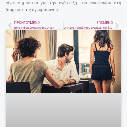
είναι σημαντικά για την ανάπτυξη του εγκεφάλου στη
διάρκεια της εγκυμοσύνης.
ΠΡΟΗΓΟΎΜΕΝΟ
ΕΠΌΜΕΝΟ
Prev
Nex
ήττα για τις γυναίκες του ΟΠΕΡ
Ο ξηρός καρπός που ανεβάζει την διάθεση του άντρα!