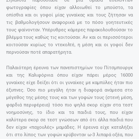
Ζηλανδία παρουσίασε σε μία ομάδα εθελοντών
φωτογραφίες όπου είχαν αλλοιωθεί το μπούστο, τα
οπίσθια και οι γοφοί μίας γυναίκας και τους ζήτησαν να
τις βαθμολογήσουν αναφορικά με το πόσο γοητευτικές
τους φαίνονταν. Υπέρυθρες κάμερες παρακολουθούσαν το
βλέμμα τους καθώς τις κοιτούσαν. Αν και οι περισσότεροι
κοιτούσαν κυρίως το ντεκολτέ, η μέση και οι γοφοί δεν
περνούσαν ποτέ απαρατήρητα.
Παλαιότερη έρευνα των πανεπιστημίων του Πίτσμπουργκ
και της Καλιφόρνια όπου είχαν πάρει μέρος 16000
γυναίκες είχε δείξει ότι οι γυναίκες με καμπύλες ήταν πιο
έξυπνες. Όσο πιο μεγάλη ήταν η διαφορά ανάμεσα στο
μέγεθος της μέσης τους και των γοφών τους (στενή μέση,
φαρδιά περιφέρεια) τόσο πιο ψηλά σκορ είχαν στα τεστ
νοημοσύνης, το ίδιο και τα παιδιά τους, που είχαν
καλύτερα σκορ σε τεστ γνώσεων από ότι άλλα παιδιά που
δεν είχαν «παχουλές» μαμάδες. Η έρευνα είχε καταλήξει
ότι στο λίπος των γοφών κρύβονταν ω-3 λιπαρά οξέα, που