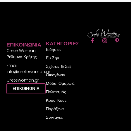
F
I
P
ΚΑΤΗΓΟΡΊΕΣ
ΕΠΙΚΟΙΝΩΝΊΑ
a
n
i
Ειδήσεις
c
s
n
Crete Woman,
e
t
t
Ρέθυμνο Κρήτης
Ευ Ζην
b
a
e
Email:
o
g
r
Σχέσεις & Σεξ
o
r
e
info@cretewoman.gr
Οικογένεια
k
a
s
Cretewoman.gr
-
m
t
Μόδα-Ομορφιά
f
-
ΕΠΙΚΟΙΝΩΝΙΑ
Πολιτισμός
p
Κους-Κους
Παράξενα
Συνταγές