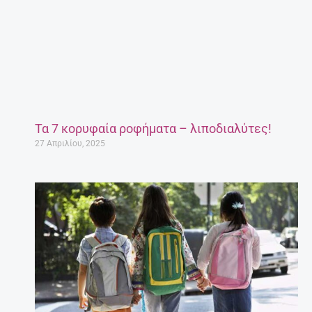
Τα 7 κορυφαία ροφήματα – λιποδιαλύτες!
27 Απριλίου, 2025