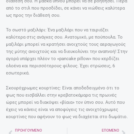
διάθεσή σου. Η μάσκα ύπνου μπορεί να σε βοηθήσει. Πέρα
από το στιλ που προσδίδει, σε κάνει να νιώθεις καλύτερα
ως προς την διάθεσή σου.
Το σωστό μαξιλάρι: Ένα μαξιλάρι που να ταιριάζει
καλύτερα στις ανάγκες σου. Ανατομικό, με πούπουλα. Το
μαξιλάρι μπορεί να κρατήσει ανοιχτούς τους αεραγωγούς
της μύτης ανοιχτούς και να διευκολύνει την αναπνοή! Στην
αγορά υπάρχει πλέον το «pancake pillow» που κερδίζει
ολοένα και περισσότερους φίλους. Έχει στρώσεις, 6
εσωτερικά.
Σκουρόχρωμες κουρτίνες: Eίναι αποδεδειγμένο ότι το
φως που εισβάλλει στην κρεβατοκάμαρα τις πρωινές
ώρες μπορεί να διακόψει «βίαια» τον ύπνο σου. Αυτό που
έχεις να κάνεις είναι να αποφύγεις τις ανοιχτόχρωμες
κουρτίνες που αφήνουν το φως να διαχέεται στο δωμάτιο.
ΠΡΟΗΓΟΎΜΕΝΟ
ΕΠΌΜΕΝΟ