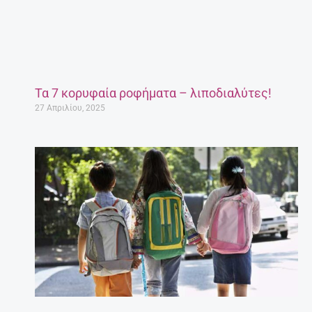
Τα 7 κορυφαία ροφήματα – λιποδιαλύτες!
27 Απριλίου, 2025