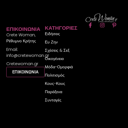
F
I
P
ΚΑΤΗΓΟΡΊΕΣ
ΕΠΙΚΟΙΝΩΝΊΑ
a
n
i
Ειδήσεις
c
s
n
Crete Woman,
e
t
t
Ρέθυμνο Κρήτης
Ευ Ζην
b
a
e
Email:
o
g
r
Σχέσεις & Σεξ
o
r
e
info@cretewoman.gr
Οικογένεια
k
a
s
Cretewoman.gr
-
m
t
Μόδα-Ομορφιά
f
-
ΕΠΙΚΟΙΝΩΝΙΑ
Πολιτισμός
p
Κους-Κους
Παράξενα
Συνταγές