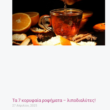
Τα 7 κορυφαία ροφήματα – λιποδιαλύτες!
27 Απριλίου, 2025