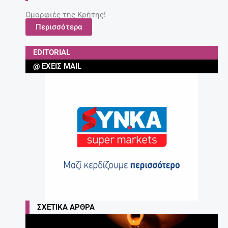
Ομορφιές της Κρήτης!
Περισσότερα
EDITORIAL
@ ΈΧΕΙΣ MAIL
ΣΧΕΤΙΚΆ ΆΡΘΡΑ