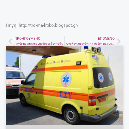
Πηγή: http://tro-ma-ktiko.blogspot.gr/
ΠΡΟΗΓΟΎΜΕΝΟ
ΕΠΌΜΕΝΟ
Prev
Nex
Πηγές πρωτεΐνης για όσους δεν τρώνε κρέας
Ψυχολογική ανάγκη η σχέση μας με το φαγητό; Γράφει η Μαρία Μουδάτσου*