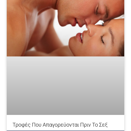
Τροφές Που Απαγορεύονται Πριν Το Σεξ