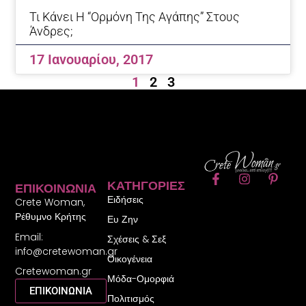
Τι Κάνει Η “ορμόνη Της Αγάπης” Στους
Άνδρες;
17 Ιανουαρίου, 2017
1
2
3
F
I
P
ΚΑΤΗΓΟΡΊΕΣ
ΕΠΙΚΟΙΝΩΝΊΑ
a
n
i
Ειδήσεις
c
s
n
Crete Woman,
e
t
t
Ρέθυμνο Κρήτης
Ευ Ζην
b
a
e
Email:
o
g
r
Σχέσεις & Σεξ
o
r
e
info@cretewoman.gr
Οικογένεια
k
a
s
Cretewoman.gr
-
m
t
Μόδα-Ομορφιά
f
-
ΕΠΙΚΟΙΝΩΝΙΑ
Πολιτισμός
p