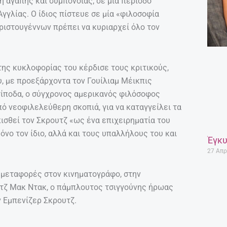
 αγάπης και συμπόνοιας, σε μια περίοδο
Αγγλίας. Ο ίδιος πίστευε σε μία «φιλοσοφία
ριστουγέννων πρέπει να κυριαρχεί όλο τον
της κυκλοφορίας του κέρδισε τους κριτικούς,
, με προεξάρχοντα τον Γουίλιαμ Μέικπις
τίποδα, ο σύγχρονος αμερικανός φιλόσοφος
πό νεοφιλελεύθερη σκοπιά, για να καταγγείλει τα
ισθεί τον Σκρουτζ «ως ένα επιχειρηματία του
όνο τον ίδιο, αλλά και τους υπαλλήλους του και
Έγκυ
27 Απρ
 μεταφορές στον κινηματογράφο, στην
υτζ Μακ Ντακ, ο πάμπλουτος τσιγγούνης ήρωας
ν Εμπενίζερ Σκρουτζ.