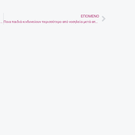
ΕΠΌΜΕΝΟ
Next
Σασμός: Ο Μαθιός χάνει τη γη κάτω από τα πόδια του – Όσα θα δούμε στα επόμενα επεισόδια
Ποια παιδιά κινδυνεύουν περισσότερο από νοσηλεία μετά από λοίμωξη Covid-19