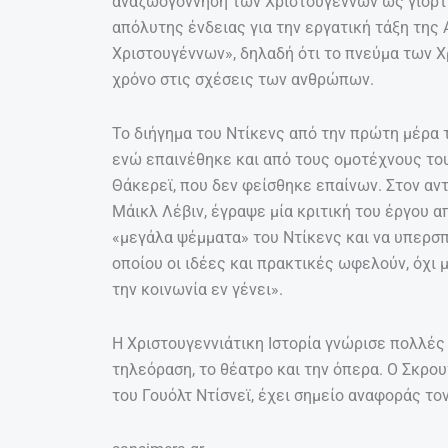
αναζωογόννηση των Χριστουγέννων ως γιορτή
απόλυτης ένδειας για την εργατική τάξη της 
Χριστουγέννων», δηλαδή ότι το πνεύμα των Χ
χρόνο στις σχέσεις των ανθρώπων.
Το διήγημα του Ντίκενς από την πρώτη μέρα 
ενώ επαινέθηκε και από τους ομοτέχνους του
Θάκερεϊ, που δεν φείσθηκε επαίνων. Στον αν
Μάικλ Λέβιν, έγραψε μία κριτική του έργου α
«μεγάλα ψέμματα» του Ντίκενς και να υπερσπ
οποίου οι ιδέες και πρακτικές ωφελούν, όχι μ
την κοινωνία εν γένει».
Η Χριστουγεννιάτικη Ιστορία γνώρισε πολλές
τηλεόραση, το θέατρο και την όπερα. Ο Σκρο
του Γουόλτ Ντίσνεϊ, έχει σημείο αναφοράς το