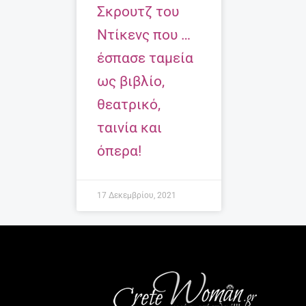
Σκρουτζ του
Ντίκενς που …
έσπασε ταμεία
ως βιβλίο,
θεατρικό,
ταινία και
όπερα!
17 Δεκεμβρίου, 2021