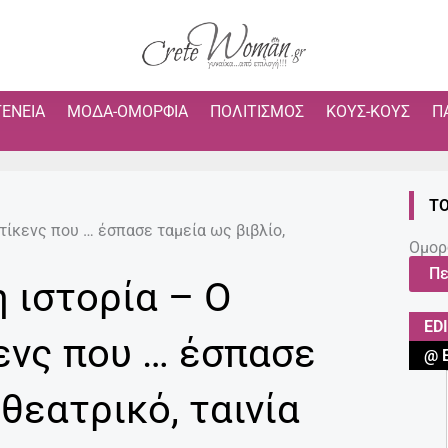
ΓΈΝΕΙΑ
ΜΌΔΑ-ΟΜΟΡΦΙΆ
ΠΟΛΙΤΙΣΜΌΣ
ΚΟΥΣ-ΚΟΥΣ
Π
ΤΟ
τίκενς που … έσπασε ταμεία ως βιβλίο,
Ομορ
Πε
 ιστορία – Ο
ED
ενς που … έσπασε
@ 
 θεατρικό, ταινία