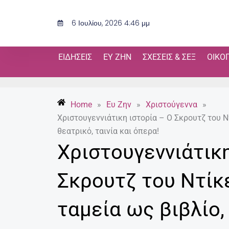
Μετάβαση
στο
6 Ιουλίου, 2026 4:46 μμ
περιεχόμενο
ΕΙΔΉΣΕΙΣ
ΕΥ ΖΗΝ
ΣΧΈΣΕΙΣ & ΣΕΞ
ΟΙΚΟ
Home
»
Ευ Ζην
»
Χριστούγεννα
»
Xριστουγεννιάτικη ιστορία – Ο Σκρουτζ του Ν
θεατρικό, ταινία και όπερα!
Xριστουγεννιάτικη
Σκρουτζ του Ντίκ
ταμεία ως βιβλίο,