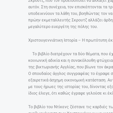
Σκρουτζ, που τον προειδοποιεί να αλλάξει χαρ
αυτόν. Στη συνέχεια, τον επισκέπτονται τα τ
υποδεικνύουν τα λάθη του, βοηθώντας τον να 
πρώην εκμεταλλευτής Σκρουτζ αλλάζει άρδην
μεγαλύτερο ευεργέτη της πόλης του.
Χριστουγεννιάτικη Ιστορία – Η πρωτότυπη έ
Το βιβλίο διατρέχουν τα δύο θέματα, που έχ
κοινωνική αδικία και η συνακόλουθη φτώχεια
της βικτωριανής Αγγλίας, που βίωνε τον άκρ
Ο σπουδαίος άγγλος συγγραφέας το έγραψε σε
εξαιρετικά άσχημη οικονομική κατάσταση. Αυ
με τους ήρωες της ιστορίας του, δίνοντας εξ
ίδιος έλεγε, ότι καθώς έγραφε γελούσε κι έκλ
Το βιβλίο του Ντίκενς ζέστανε τις καρδιές 