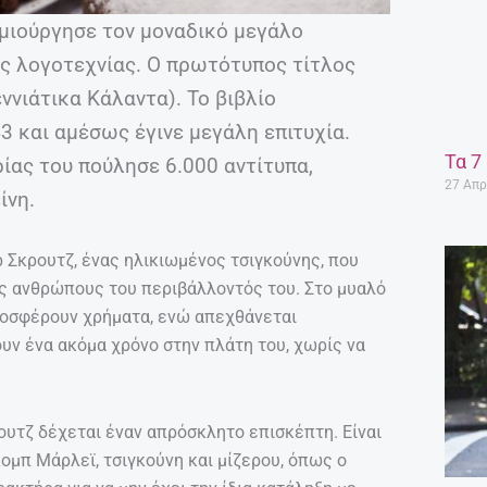
ημιούργησε τον μοναδικό μεγάλο
ης λογοτεχνίας. Ο πρωτότυπος τίτλος
εννιάτικα Κάλαντα). Το βιβλίο
 και αμέσως έγινε μεγάλη επιτυχία.
Τα 7
ας του πούλησε 6.000 αντίτυπα,
27 Απρ
ίνη.
 Σκρουτζ, ένας ηλικιωμένος τσιγκούνης, που
υς ανθρώπους του περιβάλλοντός του. Στο μυαλό
προσφέρουν χρήματα, ενώ απεχθάνεται
υν ένα ακόμα χρόνο στην πλάτη του, χωρίς να
υτζ δέχεται έναν απρόσκλητο επισκέπτη. Είναι
ομπ Μάρλεϊ, τσιγκούνη και μίζερου, όπως ο