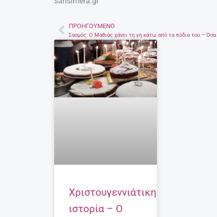
sansimera.gr
ΠΡΟΗΓΟΎΜΕΝΟ
Prev
Xριστουγεννιάτικη
ιστορία – Ο