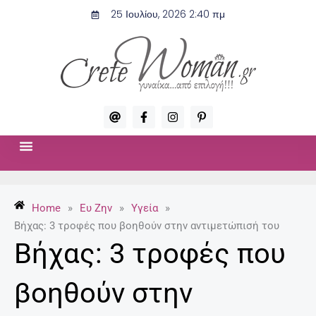
Μετάβαση
25 Ιουλίου, 2026 2:40 πμ
στο
περιεχόμενο
A
F
I
P
t
a
n
i
c
s
n
e
t
t
b
a
e
o
g
r
ΣΧΈΣΕΙΣ & ΣΕΞ
ΜΌΔΑ-ΟΜΟΡΦΙΆ
o
r
e
k
a
s
-
m
t
Home
»
Ευ Ζην
»
Υγεία
»
f
-
p
Βήχας: 3 τροφές που βοηθούν στην αντιμετώπισή του
Βήχας: 3 τροφές που
βοηθούν στην