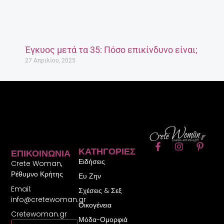
Έγκυος μετά τα 35: Πόσο επικίνδυνο είναι;
27 Απριλίου, 2025
F
I
P
ΚΑΤΗΓΟΡΊΕΣ
ΕΠΙΚΟΙΝΩΝΊΑ
a
n
i
Ειδήσεις
c
s
n
Crete Woman,
e
t
t
Ρέθυμνο Κρήτης
Ευ Ζην
b
a
e
Email:
o
g
r
Σχέσεις & Σεξ
o
r
e
info@cretewoman.gr
Οικογένεια
k
a
s
Cretewoman.gr
-
m
t
Μόδα-Ομορφιά