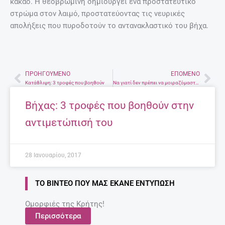
κακάο. Η θεοβρωμίνη δημιουργεί ένα προστατευτικό
στρώμα στον λαιμό, προστατεύοντας τις νευρικές
απολήξεις που πυροδοτούν το αντανακλαστικό του βήχα.
ΠΡΟΗΓΟΎΜΕΝΟ
ΕΠΌΜΕΝΟ
Prev
Nex
Κατάθλιψη: 3 τροφές που βοηθούν
Να γιατί δεν πρέπει να μοιραζόμαστε τα καλλυντικά μας
Βήχας: 3 τροφές που βοηθούν στην
αντιμετώπισή του
28 Ιανουαρίου, 2017
ΤΟ ΒΊΝΤΕΟ ΠΟΥ ΜΑΣ ΈΚΑΝΕ ΕΝΤΎΠΩΣΗ
Ομορφιές της Κρήτης!
Περισσότερα