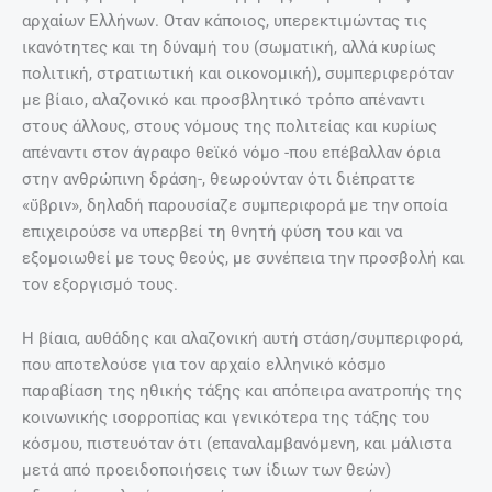
αρχαίων Ελλήνων. Οταν κάποιος, υπερεκτιμώντας τις
ικανότητες και τη δύναμή του (σωματική, αλλά κυρίως
πολιτική, στρατιωτική και οικονομική), συμπεριφερόταν
με βίαιο, αλαζονικό και προσβλητικό τρόπο απέναντι
στους άλλους, στους νόμους της πολιτείας και κυρίως
απέναντι στον άγραφο θεϊκό νόμο -που επέβαλλαν όρια
στην ανθρώπινη δράση-, θεωρούνταν ότι διέπραττε
«ὕβριν», δηλαδή παρουσίαζε συμπεριφορά με την οποία
επιχειρούσε να υπερβεί τη θνητή φύση του και να
εξομοιωθεί με τους θεούς, με συνέπεια την προσβολή και
τον εξοργισμό τους.
Η βίαια, αυθάδης και αλαζονική αυτή στάση/συμπεριφορά,
που αποτελούσε για τον αρχαίο ελληνικό κόσμο
παραβίαση της ηθικής τάξης και απόπειρα ανατροπής της
κοινωνικής ισορροπίας και γενικότερα της τάξης του
κόσμου, πιστευόταν ότι (επαναλαμβανόμενη, και μάλιστα
μετά από προειδοποιήσεις των ίδιων των θεών)