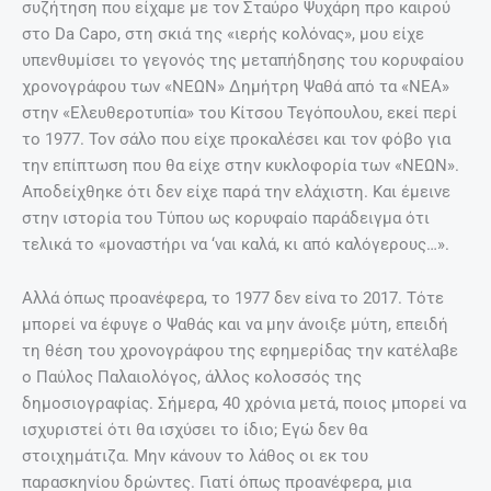
συζήτηση που είχαμε με τον Σταύρο Ψυχάρη προ καιρού
στο Da Capo, στη σκιά της «ιερής κολόνας», μου είχε
υπενθυμίσει το γεγονός της μεταπήδησης του κορυφαίου
χρονογράφου των «ΝΕΩΝ» Δημήτρη Ψαθά από τα «ΝΕΑ»
στην «Ελευθεροτυπία» του Κίτσου Τεγόπουλου, εκεί περί
το 1977. Τον σάλο που είχε προκαλέσει και τον φόβο για
την επίπτωση που θα είχε στην κυκλοφορία των «ΝΕΩΝ».
Αποδείχθηκε ότι δεν είχε παρά την ελάχιστη. Και έμεινε
στην ιστορία του Τύπου ως κορυφαίο παράδειγμα ότι
τελικά το «μοναστήρι να ‘ναι καλά, κι από καλόγερους…».
Αλλά όπως προανέφερα, το 1977 δεν είνα το 2017. Τότε
μπορεί να έφυγε ο Ψαθάς και να μην άνοιξε μύτη, επειδή
τη θέση του χρονογράφου της εφημερίδας την κατέλαβε
ο Παύλος Παλαιολόγος, άλλος κολοσσός της
δημοσιογραφίας. Σήμερα, 40 χρόνια μετά, ποιος μπορεί να
ισχυριστεί ότι θα ισχύσει το ίδιο; Εγώ δεν θα
στοιχημάτιζα. Μην κάνουν το λάθος οι εκ του
παρασκηνίου δρώντες. Γιατί όπως προανέφερα, μια