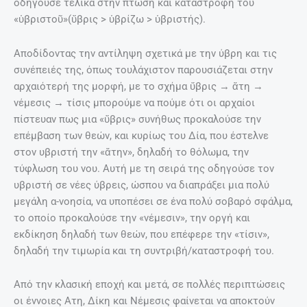
οδηγούσε τελικά στην πτώση και καταστροφή του
«ὑβριστοῦ»(ὕβρις > ὑβρίζω > ὑβριστής).
Αποδίδοντας την αντίληψη σχετικά με την ύβρη και τις
συνέπειές της, όπως τουλάχιστον παρουσιάζεται στην
αρχαιότερή της μορφή, με το σχήμα ὕβρις → ἄτη →
νέμεσις → τίσις μπορούμε να πούμε ότι οι αρχαίοι
πίστευαν πως μια «ὕβρις» συνήθως προκαλούσε την
επέμβαση των θεών, και κυρίως του Δία, που έστελνε
στον υβριστή την «ἄτην», δηλαδή το θόλωμα, την
τύφλωση του νου. Αυτή με τη σειρά της οδηγούσε τον
υβριστή σε νέες ύβρεις, ώσπου να διαπράξει μια πολύ
μεγάλη α-νοησία, να υποπέσει σε ένα πολύ σοβαρό σφάλμα,
το οποίο προκαλούσε την «νέμεσιν», την οργή και
εκδίκηση δηλαδή των θεών, που επέφερε την «τίσιν»,
δηλαδή την τιμωρία και τη συντριβή/καταστροφή του.
Από την κλασική εποχή και μετά, σε πολλές περιπτώσεις
οι έννοιες Ατη, Δίκη και Νέμεσις φαίνεται να αποκτούν