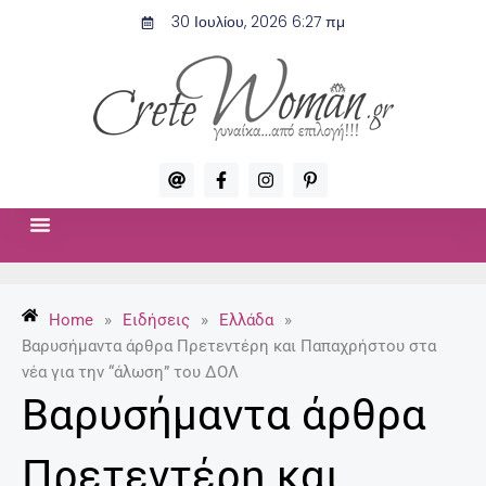
Μετάβαση
30 Ιουλίου, 2026 6:27 πμ
στο
περιεχόμενο
A
F
I
P
t
a
n
i
c
s
n
e
t
t
b
a
e
o
g
r
ΣΧΈΣΕΙΣ & ΣΕΞ
ΜΌΔΑ-ΟΜΟΡΦΙΆ
o
r
e
k
a
s
-
m
t
Home
»
Ειδήσεις
»
Ελλάδα
»
f
-
p
Βαρυσήμαντα άρθρα Πρετεντέρη και Παπαχρήστου στα
νέα για την “άλωση” του ΔΟΛ
Βαρυσήμαντα άρθρα
Πρετεντέρη και