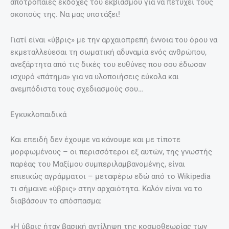
αποτρόπαιες εκδοχές του εκβιασμού για να πετύχει τους
σκοπούς της. Να μας υποτάξει!
Γιατί είναι «ύβρις» με την αρχαιοπρεπή έννοια του όρου να
εκμεταλλεύεσαι τη σωματική αδυναμία ενός ανθρώπου,
ανεξάρτητα από τις δικές του ευθύνες που σου έδωσαν
ισχυρό «πάτημα» για να υλοποιήσεις εύκολα και
ανεμπόδιστα τους σχεδιασμούς σου…
Εγκυκλοπαιδικά
Και επειδή δεν έχουμε να κάνουμε και με τίποτε
μορφωμένους – οι περισσότεροι εξ αυτών, της γνωστής
παρέας του Μαξίμου συμπεριλαμβανομένης, είναι
επιεικώς αγράμματοι – μεταφέρω εδώ από το Wikipedia
τι σήμαινε «ύβρις» στην αρχαιότητα. Καλόν είναι να το
διαβάσουν το απόσπασμα:
«Η ύβρις ήταν βασική αντίληψη της κοσμοθεωρίας των