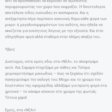
αντί να προσπαθήσει να κερδίσει σε αξιοπιστία
περιφρουρώντας τον χώρο που εκφράζει. Η δεοντολογία
αποτέλεσε είδος ουσιώδες εν ανεπαρκεία. Και η
ανεξαρτησία πήγε περίπατο κανονικά, θύμα κάθε φορά των
μικρο- ή μεγαλοσυμφερόντων του εκδότη, που ήθελε να
ακκίζεται για ευνόητους λόγους με την εξουσία. Και έτσι
οδηγήθηκε αργά αλλά σταθερά στην πλήρη απαξία του…
Υβρις
Δυστυχώς, ούτε εμείς εδώ, στα «ΝΕΑ», το αποφύγαμε
αυτό. Και Σαμαρά στηρίξαμε με πάθος και Τσίπρα
χειροκροτήσαμε μανιωδώς – πώς να ξεχάσω ότι σχεδόν
πανηγυρίσαμε την εκλογή του; Μέχρι και το χρώμα του
λογότυπου της εφημερίδας αλλάξαμε για πρώτη φορά στα
χρονικά – το κάναμε κόκκινο στο χρώμα της φωτιάς.
Τέτοια χαρά!
Εμείς, στα «ΝΕΑ»!