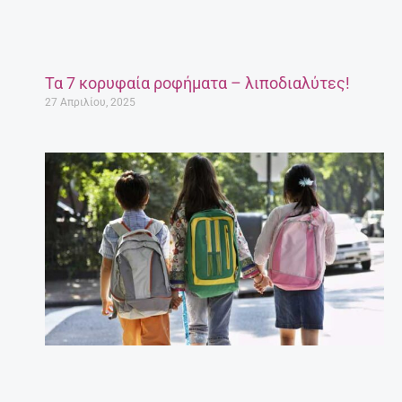
Τα 7 κορυφαία ροφήματα – λιποδιαλύτες!
27 Απριλίου, 2025