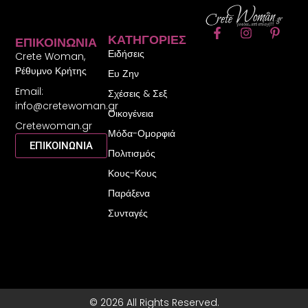
F
I
P
ΚΑΤΗΓΟΡΊΕΣ
ΕΠΙΚΟΙΝΩΝΊΑ
a
n
i
Ειδήσεις
c
s
n
Crete Woman,
e
t
t
Ρέθυμνο Κρήτης
Ευ Ζην
b
a
e
Email:
o
g
r
Σχέσεις & Σεξ
o
r
e
info@cretewoman.gr
Οικογένεια
k
a
s
Cretewoman.gr
-
m
t
Μόδα-Ομορφιά
f
-
ΕΠΙΚΟΙΝΩΝΙΑ
Πολιτισμός
p
Κους-Κους
Παράξενα
Συνταγές
© 2026 All Rights Reserved.