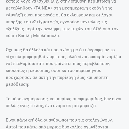
κάποιο λόγο να ισχύει (λ.χ. στην απίθανη περίπτωση να
μεταβληθούν «ΤΑ ΝΕΑ» στη μεσημεριανή εκοδχή της
«Αυγής”) είναι προφανές οι θα εκλείψουν και οι λόγοι
ύπαρξης του «Στίγματος”», αγνοούσα παντελώς τις
εξελίξεις περί την ανάληψη των τυχών του ΔΟΛ από τον
κύριο Βασίλη Μουλόπουλο.
Όχι πως θα άλλαζα κάτι σε σχέση με ό,τι έγραψα, αν το
είχα πληροφορηθεί νωρίτερα, αλλά είναι ευκαιρία νομίζω
να ξεκαθαρίσω κάτι που φαίνεται πως παραβλέπουν,
εκουσίως ή ακουσίως, όσοι εκ του παρασκηνίου
προχώρησαν σε αυτή την περίεργη έως και ύποπτη
μεθόδευση:
Τα μέσα ενημέρωσης, και κυρίως οι εφημερίδες, δεν είναι
απλώς ένας τίτλος, ένα όνομα σε μια μαρκίζα.
Είναι πάνω απ’ όλα οι άνθρωποι που τις στελεχώνουν.
Αυτοί που κάτω από μύριες δυσκολίες αγωνίζονται