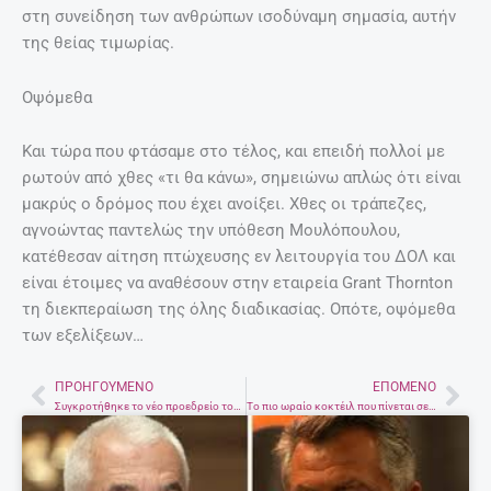
στη συνείδηση των ανθρώπων ισοδύναμη σημασία, αυτήν
της θείας τιμωρίας.
Οψόμεθα
Και τώρα που φτάσαμε στο τέλος, και επειδή πολλοί με
ρωτούν από χθες «τι θα κάνω», σημειώνω απλώς ότι είναι
μακρύς ο δρόμος που έχει ανοίξει. Χθες οι τράπεζες,
αγνοώντας παντελώς την υπόθεση Μουλόπουλου,
κατέθεσαν αίτηση πτώχευσης εν λειτουργία του ΔΟΛ και
είναι έτοιμες να αναθέσουν στην εταιρεία Grant Thornton
τη διεκπεραίωση της όλης διαδικασίας. Οπότε, οψόμεθα
των εξελίξεων…
ΠΡΟΗΓΟΎΜΕΝΟ
ΕΠΌΜΕΝΟ
Prev
Nex
Συγκροτήθηκε το νέο προεδρείο του Περιφερειακού Συμβουλίου Έρευνας και Καινοτομίας
Το πιο ωραίο κοκτέιλ που πίνεται σε κούπα για το χειμώνα