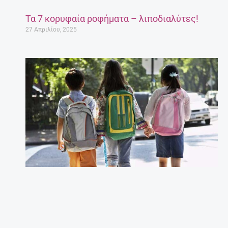
Τα 7 κορυφαία ροφήματα – λιποδιαλύτες!
27 Απριλίου, 2025