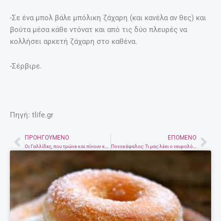
-Σε ένα μπολ βάλε μπόλικη ζάχαρη (και κανέλα αν θες) και
βούτα μέσα κάθε ντόνατ και από τις δύο πλευρές να
κολλήσει αρκετή ζάχαρη στο καθένα.
-Σέρβιρε.
Πηγή: tlife.gr
ΠΡΟΗΓΟΎΜΕΝΟ
ΕΠΌΜΕΝΟ
Prev
Nex
Οι Γαλλίδες, που τρώνε και πίνουν καλά γιατί δεν παχαίνουν;
Πονοκέφαλος: Τι μας λέει ο νευρολόγος;