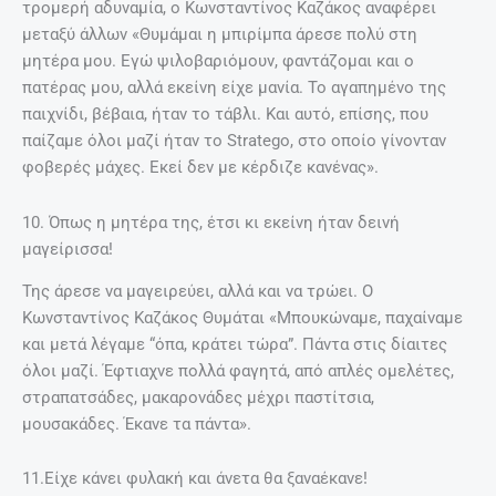
Είχαν διαφορά δύο χρόνια. Η Τζένη ήταν μεγαλύτερη.
Ήταν συμμαθήτριες, μάλιστα στο Εθνικό, ξεκίνησαν
σαν κολλητές φίλες κι έγιναν αντίπαλες όταν
έγιναν διάσημες πρωταγωνίστριες. Η Καρέζη δεν είχε
καλέσει την Αλίκη στο γάμο της με τον Χατζηφωτίου,
αφού όπως θυμάται ο ίδιος «ας μη συζητήσουμε για την
Αλίκη. Δεν ήταν καλό κορίτσι. Βέβαια, έφταιγε και η
Καρέζη. Η Τζένη στο γάμο μας κάλεσε όλο το ελληνικό
θέατρο εκτός από την Αλίκη, λέγοντας συνέχεια “Αυτή θα
μου χαλάσει το γάμο”». Ενώ, συνεχίζει «Ήταν φίλες μόνο
όταν πήγαιναν καλά και οι δύο. Η φιλία τους εξαρτιόταν
από το πόσα εισιτήρια έκοβε η καθεμία. Στο σινεμά
νικούσε η Αλίκη. Στο θέατρο ποτέ». Από την άλλη η Αλίκη
είχε πει για το για το γεγονός ότι δεν ήταν καλεσμένη στο
γάμο «Εγώ πάντα την προσκαλώ στις δεξιώσεις που κάνω
ενώ εκείνη το αποφεύγει συστηματικά. Αν και ξέρει ότι
αρέσουμε και οι δυο στον αντρικό κύκλο εγώ δεν θα τη
φοβόμουνα αν διεκδικούσαμε και οι δυο τον ίδιο άντρα».