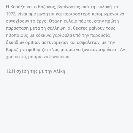
Οι σχέσεις τους αποκαταστάθηκαν όταν οι δυο
πρωταγωνίστριες γέννησαν και από τότε και μετά έμειναν
φίλες.
Η Καρέζη είχε δηλώσει για τη φιλία της με τη
Βουγιουκλάκη στην τελευταία συνέντευξη που έδωσε σε
περιοδικό πριν πεθάνει στον Παναγιώτη Τιμογιαννάκη
«Για το αν έχω ανταγωνισμό με την Αλίκη Βουγιουκλάκη;
Μην τα ακούς αυτά. Ποτέ δεν υπήρξε. Κάποτε
εξυπηρετούσε, ειδικά στον κινηματογράφο, τις εταιρείες
στο να μας μοιράζονται. Από κει και πέρα είμαστε
εντελώς διαφορετικοί σαν χαρακτήρες. Αυτό όμως δεν
μας εμπόδισε να έχουμε μια ωραία σχέση ανάμεσα μας».
Ενώ, μια από τις πιο συγκλονιστικές στιγμές της μεταξύ
τους σχέσης ήταν όταν είδαμε την Αλίκη να σπαράζει μετά
το θάνατο της Τζένης.