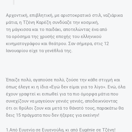
Αρχοντική, επιβλητική, με αριστοκρατικό στιλ, ναζιάρικα
μάτια, η Τζένη Καρέζη συνδύαζε την κοσμική,
τη μάγκισσα και το παιδάκι, αποτελώντας ένα από
τα ορόσημα της χρυσής εποχής του ελληνικού
κινηματογράφου και θεάτρου. Σαν σήμερα, στις 12
Ιανουαρίου είχε τα γενέθλιά της.
Έπαιζε πολύ, αγαπούσε πολύ, ζούσε την κάθε στιγμή και
όπως έλεγε κι η ίδια «Εγώ δεν είμαι για το λίγο». Ενώ, όλα
έχουν γραφτεί κι ειπωθεί για τα πιο όμορφα μάτια που
συνεχίζουν να μαγεύουν γενιές γενιές, αποδεικνύοντας
ότι οι θρύλοι ζουν και μετά το θάνατό τους, παρακάτω θα
δεις 15 πράγματα που δεν ήξερες για εκείνην!
1.Από Ευγενία σε Ευγενούλα, κι από Εugénie σε Τζένη!