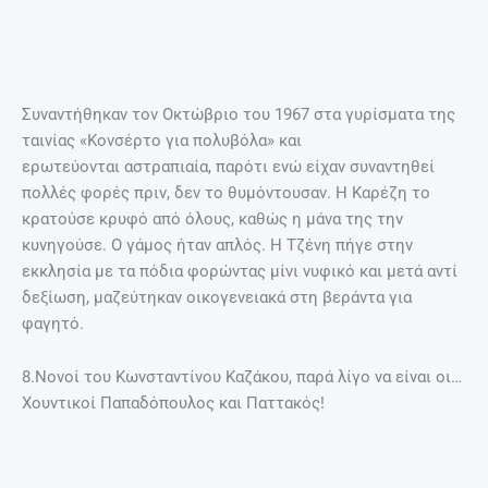
9.Τρελαινόταν για τάβλι, μπιρίμπα και…Stratego!
Μιλώντας σε συνέντευξη για τη μητέρα του που του είχε
τρομερή αδυναμία, ο Κωνσταντίνος Καζάκος αναφέρει
μεταξύ άλλων «Θυμάμαι η μπιρίμπα άρεσε πολύ στη
μητέρα μου. Εγώ ψιλοβαριόμουν, φαντάζομαι και ο
πατέρας μου, αλλά εκείνη είχε μανία. Το αγαπημένο της
παιχνίδι, βέβαια, ήταν το τάβλι. Και αυτό, επίσης, που
παίζαμε όλοι μαζί ήταν το Stratego, στο οποίο γίνονταν
φοβερές μάχες. Εκεί δεν με κέρδιζε κανένας».
10. Όπως η μητέρα της, έτσι κι εκείνη ήταν δεινή
μαγείρισσα!
Της άρεσε να μαγειρεύει, αλλά και να τρώει. Ο
Κωνσταντίνος Καζάκος Θυμάται «Μπουκώναμε, παχαίναμε
και μετά λέγαμε “όπα, κράτει τώρα”. Πάντα στις δίαιτες
όλοι μαζί. Έφτιαχνε πολλά φαγητά, από απλές ομελέτες,
στραπατσάδες, μακαρονάδες μέχρι παστίτσια,