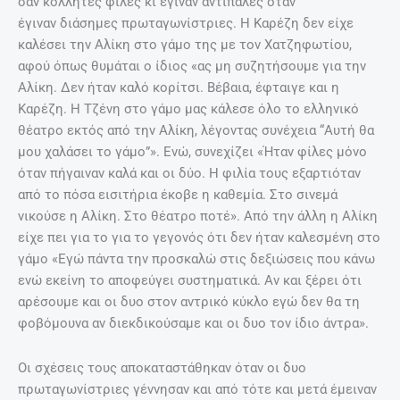
περάσει το φράγμα, τότε πια δεν είμαι ούτε τόσο
εγωίστρια ούτε τόσο πεισματάρα. Βασικό μου χάρισμα
είναι ότι γίνομαι “πολλή παρέα” με τον άντρα που αγαπάω.
Μπορώ δηλαδή να είμαι συγχρόνως και καλή φίλη. Μόνο
σέξι δεν είμαι. Αυτό είναι σίγουρο, τουλάχιστον με την
έννοια που κυκλοφορεί ο όρος αυτός. Άλλωστε,
πιστεύω ότι οι άντρες άλλες γυναίκες βρίσκουν σέξι κι
άλλες τελικά ερωτεύονται. Το αν είμαι γοητευτική δεν
μπορώ να το κρίνω εγώ. Ας πούμε πως είμαι απλώς μια
γυναίκα. Κρύβει τόσα πολλά αυτή η λέξη, που εμένα μου
φτάνει».
15.Για το σεξ έλεγε…
«Το σεξ είναι ένα από τα ωραιότερα πράγματα στη ζωή και
η βασική προϋπόθεση του έρωτα. Μπορεί ένα ζευγάρι να
το συνδέουν χίλια δυο πράγματα, αλλά η βάση όλων είναι
το σεξ. Έρωτας χωρίς σεξ είναι αδύνατον να υπάρξει.
Δυστυχώς, όμως, υπάρχει σεξ χωρίς έρωτα. Τώρα τι σόι