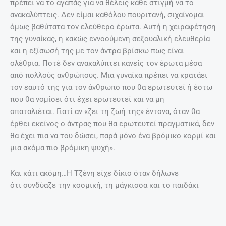
Τα 7 κορυφαία ροφήματα – λιποδιαλύτες!