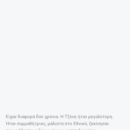
13.Έβαφε τα μαλλιά της μαύρα!
Σε αντίθεση με τις περισσότερες ενζενί εκείνης της
εποχής, και φυσικά το ξανθό αντίπαλον δέος
Βουγιουκλάκη, η Καρέζη γεννήθηκε ξανθιά κι έβαφε τα
μαλλιά της μαύρα. Μόνο μία φορά, στις αρχές της
δεκαετίας του ’60, για την παράσταση “Ένα κουτό κορίτσι”,
η Τζένη Καρέζη επέστρεψε στο ξανθό.
14.Πίστευε ότι ήταν πεισματάρα, ισχυρογνώμων και
καθόλου σέξι!
«Έχω όλα τα προσόντα που μπορούν να ενοχλήσουν έναν
άντρα. Είμαι εγωίστρια, πεισματάρα, ισχυρογνώμων,
κυκλοθυμική. Με άλλα λόγια, είμαι δύσκολη περίπτωση.
Αλλά, αν ένας άντρας έχει το κουράγιο να περάσει
απτόητος μέσα απ’ όλα αυτά τα ελαττώματά μου και