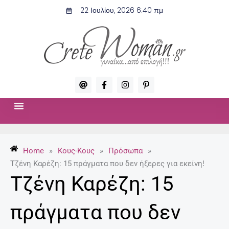
Μετάβαση
22 Ιουλίου, 2026 6:40 πμ
στο
περιεχόμενο
A
F
I
P
t
a
n
i
c
s
n
e
t
t
b
a
e
o
g
r
ΣΧΈΣΕΙΣ & ΣΕΞ
ΜΌΔΑ-ΟΜΟΡΦΙΆ
o
r
e
k
a
s
-
m
t
Home
»
Κους-Κους
»
Πρόσωπα
»
f
-
p
Τζένη Καρέζη: 15 πράγματα που δεν ήξερες για εκείνη!
Τζένη Καρέζη: 15
πράγματα που δεν