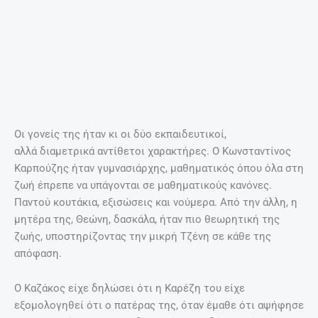
Με το που τελειώνει το Εθνικό, παίζει δίπλα στη Μελίνα
Μερκούρη, στην «Ωραία Ελένη» του Αντρέ Ρουσέν, και
συναντιέται θεατρικά και με την Κατίνα Παξινού στο «Σπίτι
της Μπερνάρντα Αλμπα» το 1954.
5.Η αυθόρμητη πρόταση γάμου!