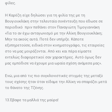
σεξ είναι αυτό δεν μπόρεσα ποτέ να το καταλάβω. Γιατί,
για μένα, ένα από τα πιο μαγευτικά στοιχεία του σεξ είναι
η ανακάλυψη του άλλου ανθρώπου. Αλλά το άλλο άτομο
πρέπει να το αγαπάς για να θέλεις κάθε στιγμή να το
ανακαλύπτεις. Δεν είμαι καθόλου πουριτανή, σιχαίνομαι
όμως βαθύτατα τον ελεύθερο έρωτα. Αυτή η χειραφέτηση
της γυναίκας, η κακώς εννοούμενη σεξουαλική ελευθερία
και η εξίσωσή της με τον άντρα βρίσκω πως είναι
ολέθρια. Ποτέ δεν ανακαλύπτει κανείς τον έρωτα μέσα
από πολλούς ανθρώπους. Μια γυναίκα πρέπει να κρατάει
τον εαυτό της για τον άνθρωπο που θα ερωτευτεί ή έστω
που θα νομίσει ότι έχει ερωτευτεί και να μη
σπαταλιέται. Γιατί αν «ζει τη ζωή της» έντονα, όταν θα
έρθει εκείνος ο άντρας που θα ερωτευτεί πραγματικά, δεν
θα έχει πια να του δώσει, παρά μόνο ένα βρόμικο κορμί και
μια ακόμα πιο βρόμικη ψυχή».
Και κάτι ακόμη…Η Τζένη είχε δίκιο όταν δήλωνε