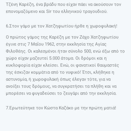
Συναντήθηκαν τον Οκτώβριο του 1967 στα γυρίσματα της
ταινίας «Κονσέρτο για πολυβόλα» και
ερωτεύονται αστραπιαία, παρότι ενώ είχαν συναντηθεί
πολλές φορές πριν, δεν το θυμόντουσαν. Η Καρέζη το
κρατούσε κρυφό από όλους, καθώς η μάνα της την
κυνηγούσε. Ο γάμος ήταν απλός. Η Τζένη πήγε στην
εκκλησία με τα πόδια φορώντας μίνι νυφικό και μετά αντί
δεξίωση, μαζεύτηκαν οικογενειακά στη βεράντα για
φαγητό.
8.Νονοί του Κωνσταντίνου Καζάκου, παρά λίγο να είναι οι…
Χουντικοί Παπαδόπουλος και Παττακός!