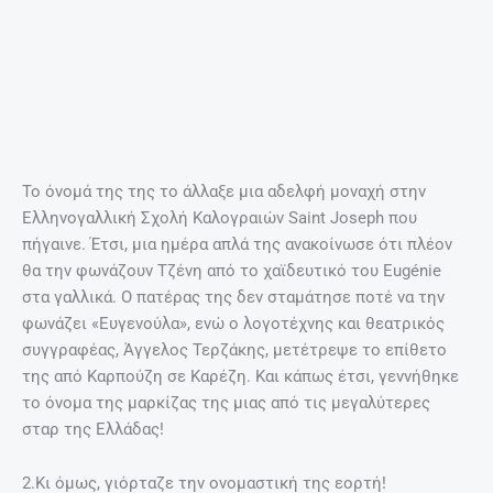
σπεσιαλιτέ. Λέγεται ότι όταν κάποτε είχε παραθέσει
δείπνο σε άτομα από τη γαλλική πρεσβεία, της
τηλεφώνησαν και της ζήτησαν να τους δανείσει τον
μάγειρά της. Η Τζένη γέλασε και με το γνωστό της
χιούμορ αποκάλυψε: «Λυπάμαι δεν μπορώ… Γιατί είναι η
μητέρα μου».
3.Σχέση μίσους αγάπης με τον πατέρα της…
Οι γονείς της ήταν κι οι δύο εκπαιδευτικοί,
αλλά διαμετρικά αντίθετοι χαρακτήρες. Ο Κωνσταντίνος
Καρπούζης ήταν γυμνασιάρχης, μαθηματικός όπου όλα στη
ζωή έπρεπε να υπάγονται σε μαθηματικούς κανόνες.
Παντού κουτάκια, εξισώσεις και νούμερα. Από την άλλη, η
μητέρα της, Θεώνη, δασκάλα, ήταν πιο θεωρητική της
ζωής, υποστηρίζοντας την μικρή Τζένη σε κάθε της
απόφαση.