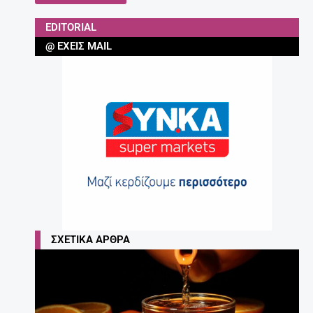
Έγκυος μετά τα 35: Πόσο επικίνδυνο είναι;
27 Απριλίου, 2025