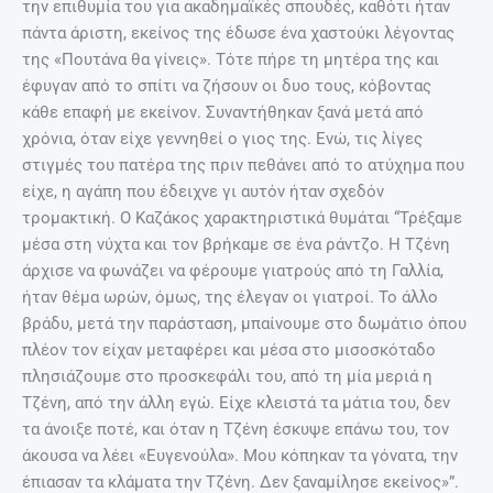
«”Δεν μου λες, Γρηγόρη, αν παντρευτούμε θα έρθεις να
τραγουδήσεις στον γάμο μας; ” του είπα. “Παντρέψου, εσύ