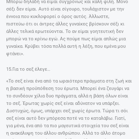
ΤΟ ΒΊΝΤΕΟ ΠΟΥ ΜΑΣ ΈΚΑΝΕ ΕΝΤΎΠΩΣΗ
Ομορφιές της Κρήτης!
Περισσότερα
EDITORIAL
@ ΈΧΕΙΣ MAIL
ΣΧΕΤΙΚΆ ΆΡΘΡΑ