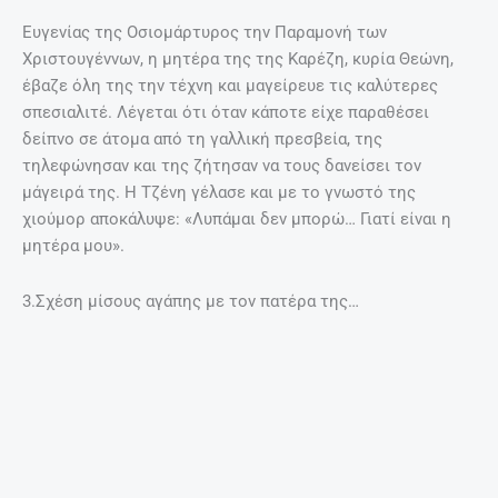
Ο Καζάκος είχε δηλώσει ότι η Καρέζη του είχε
εξομολογηθεί ότι ο πατέρας της, όταν έμαθε ότι αψήφησε
την επιθυμία του για ακαδημαϊκές σπουδές, καθότι ήταν
πάντα άριστη, εκείνος της έδωσε ένα χαστούκι λέγοντας
της «Πουτάνα θα γίνεις». Τότε πήρε τη μητέρα της και
έφυγαν από το σπίτι να ζήσουν οι δυο τους, κόβοντας
κάθε επαφή με εκείνον. Συναντήθηκαν ξανά μετά από
χρόνια, όταν είχε γεννηθεί ο γιος της. Ενώ, τις λίγες
στιγμές του πατέρα της πριν πεθάνει από το ατύχημα που
είχε, η αγάπη που έδειχνε γι αυτόν ήταν σχεδόν
τρομακτική. Ο Καζάκος χαρακτηριστικά θυμάται “Τρέξαμε
μέσα στη νύχτα και τον βρήκαμε σε ένα ράντζο. Η Τζένη
άρχισε να φωνάζει να φέρουμε γιατρούς από τη Γαλλία,
ήταν θέμα ωρών, όμως, της έλεγαν οι γιατροί. Το άλλο
βράδυ, μετά την παράσταση, μπαίνουμε στο δωμάτιο όπου
πλέον τον είχαν μεταφέρει και μέσα στο μισοσκόταδο
πλησιάζουμε στο προσκεφάλι του, από τη μία μεριά η
Τζένη, από την άλλη εγώ. Είχε κλειστά τα μάτια του, δεν