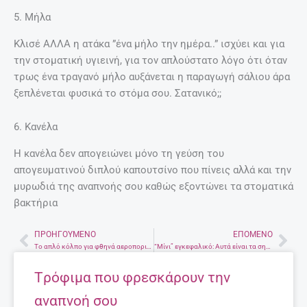
5. Μήλα
Κλισέ ΑΛΛΑ η ατάκα ”ένα μήλο την ημέρα..” ισχύει και για
την στοματική υγιεινή, για τον απλούστατο λόγο ότι όταν
τρως ένα τραγανό μήλο αυξάνεται η παραγωγή σάλιου άρα
ξεπλένεται φυσικά το στόμα σου. Σατανικό;;
6. Κανέλα
Η κανέλα δεν απογειώνει μόνο τη γεύση του
απογευματινού διπλού καπουτσίνο που πίνεις αλλά και την
μυρωδιά της αναπνοής σου καθώς εξοντώνει τα στοματικά
βακτήρια
ΠΡΟΗΓΟΎΜΕΝΟ
ΕΠΌΜΕΝΟ
Prev
Nex
Το απλό κόλπο για φθηνά αεροπορικά εισιτήρια μέσω Ίντερνετ
“Μίνι” εγκεφαλικό: Αυτά είναι τα σημάδια που σώζουν ζωές
Tρόφιμα που φρεσκάρουν την
αναπνοή σου