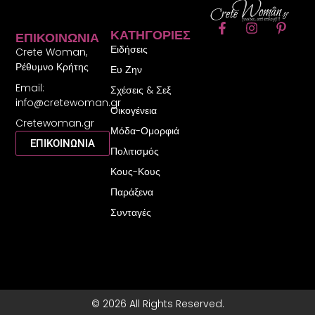
F
I
P
ΚΑΤΗΓΟΡΊΕΣ
ΕΠΙΚΟΙΝΩΝΊΑ
a
n
i
Ειδήσεις
c
s
n
Crete Woman,
e
t
t
Ρέθυμνο Κρήτης
Ευ Ζην
b
a
e
Email:
o
g
r
Σχέσεις & Σεξ
o
r
e
info@cretewoman.gr
Οικογένεια
k
a
s
Cretewoman.gr
-
m
t
Μόδα-Ομορφιά
f
-
ΕΠΙΚΟΙΝΩΝΙΑ
Πολιτισμός
p
Κους-Κους
Παράξενα
Συνταγές
© 2026 All Rights Reserved.