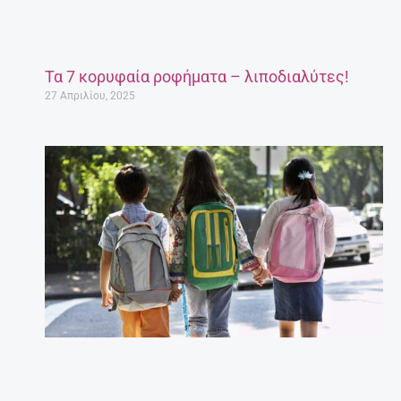
Τα 7 κορυφαία ροφήματα – λιποδιαλύτες!
27 Απριλίου, 2025