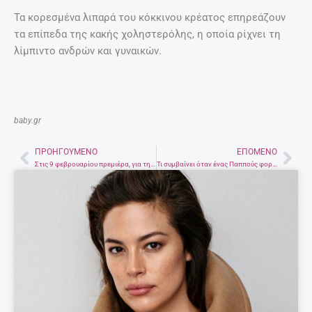
Τα κορεσμένα λιπαρά του κόκκινου κρέατος επηρεάζουν
τα επίπεδα της κακής χοληστερόλης, η οποία ρίχνει τη
λίμπιντο ανδρών και γυναικών.
baby.gr
ΠΡΟΗΓΟΎΜΕΝΟ
ΕΠΌΜΕΝΟ
Prev
Nex
Στις 9 φεβρουαρίου πρεμιέρα, για τη συνέχεια στις 50 αποχρώσεις του γκρι
Τι συμβαίνει όταν ένας Παππούς φοράει γυαλιά εικονικής πραγματικότητας;