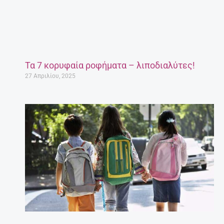
Τα 7 κορυφαία ροφήματα – λιποδιαλύτες!
27 Απριλίου, 2025