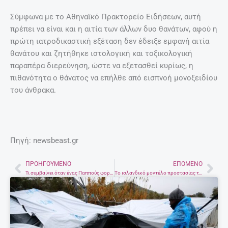
Σύμφωνα με το Αθηναϊκό Πρακτορείο Ειδήσεων, αυτή
πρέπει να είναι και η αιτία των άλλων δυο θανάτων, αφού η
πρώτη ιατροδικαστική εξέταση δεν έδειξε εμφανή αιτία
θανάτου και ζητήθηκε ιστολογική και τοξικολογική
παραπέρα διερεύνηση, ώστε να εξετασθεί κυρίως, η
πιθανότητα ο θάνατος να επήλθε από εισπνοή μονοξειδίου
του άνθρακα.
Πηγή: newsbeast.gr
ΠΡΟΗΓΟΎΜΕΝΟ
ΕΠΌΜΕΝΟ
Prev
Nex
Τι συμβαίνει όταν ένας Παππούς φοράει γυαλιά εικονικής πραγματικότητας;
Το ισλανδικό μοντέλο προστασίας των εφήβων από τις καταχρήσεις. Στην Ελλάδα τι γίνεται;