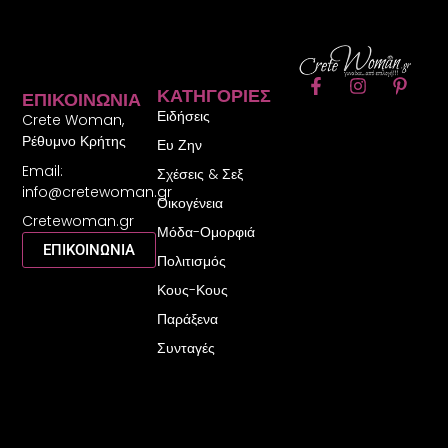
F
I
P
ΚΑΤΗΓΟΡΊΕΣ
ΕΠΙΚΟΙΝΩΝΊΑ
a
n
i
Ειδήσεις
c
s
n
Crete Woman,
e
t
t
Ρέθυμνο Κρήτης
Ευ Ζην
b
a
e
Email:
o
g
r
Σχέσεις & Σεξ
o
r
e
info@cretewoman.gr
Οικογένεια
k
a
s
Cretewoman.gr
-
m
t
Μόδα-Ομορφιά
f
-
ΕΠΙΚΟΙΝΩΝΙΑ
Πολιτισμός
p
Κους-Κους
Παράξενα
Συνταγές