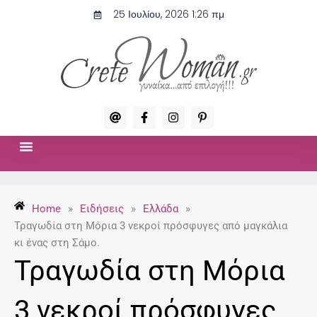
Μετάβαση
25 Ιουλίου, 2026 1:26 πμ
στο
περιεχόμενο
A
F
I
P
t
a
n
i
c
s
n
e
t
t
b
a
e
o
g
r
ΣΧΈΣΕΙΣ & ΣΕΞ
ΜΌΔΑ-ΟΜΟΡΦΙΆ
o
r
e
k
a
s
-
m
t
Home
»
Ειδήσεις
»
Ελλάδα
»
f
-
p
Τραγωδία στη Μόρια 3 νεκροί πρόσφυγες από μαγκάλια
κι ένας στη Σάμο.
Τραγωδία στη Μόρια
3 νεκροί πρόσφυγες