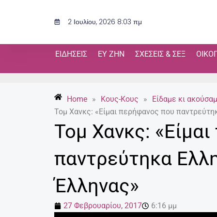
Μετάβαση
στο
2 Ιουλίου, 2026 8:03 πμ
περιεχόμενο
ΕΙΔΉΣΕΙΣ
ΕΥ ΖΗΝ
ΣΧΈΣΕΙΣ & ΣΕΞ
ΟΙΚΟ
Home
»
Κους-Κους
»
Είδαμε κι ακούσα
Τομ Χανκς: «Είμαι περήφανος που παντρεύτη
Τομ Χανκς: «Είμα
παντρεύτηκα Ελλη
Έλληνας»
27 Φεβρουαρίου, 2017
6:16 μμ