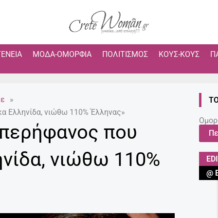
ΓΈΝΕΙΑ
ΜΌΔΑ-ΟΜΟΡΦΙΆ
ΠΟΛΙΤΙΣΜΌΣ
ΚΟΥΣ-ΚΟΥΣ
Π
με
»
ΤΟ
κα Ελληνίδα, νιώθω 110% Έλληνας»
Ομορ
ι περήφανος που
Πε
νίδα, νιώθω 110%
ED
@ 