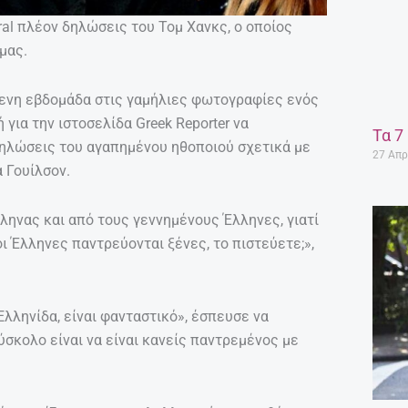
ral πλέον δηλώσεις του Τομ Χανκς, ο οποίος
μας.
ενη εβδομάδα στις γαμήλιες φωτογραφίες ενός
για την ιστοσελίδα Greek Reporter να
Τα 7
δηλώσεις του αγαπημένου ηθοποιού σχετικά με
27 Απρ
 Γουίλσον.
ηνας και από τους γεννημένους Έλληνες, γιατί
ι Έλληνες παντρεύονται ξένες, το πιστεύετε;»,
Ελληνίδα, είναι φανταστικό», έσπευσε να
σκολο είναι να είναι κανείς παντρεμένος με