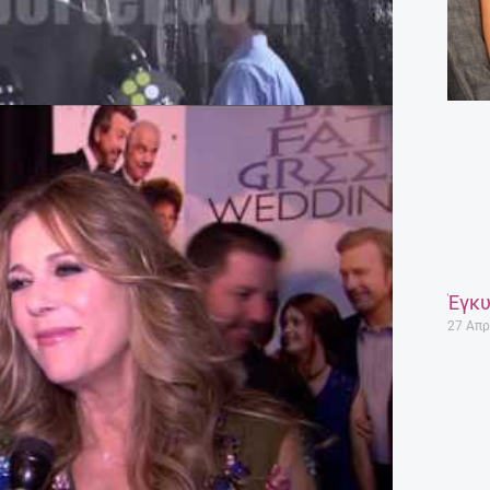
Έγκυ
27 Απρ