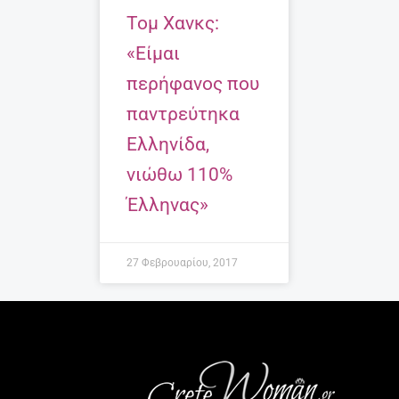
Τομ Χανκς:
«Είμαι
περήφανος που
παντρεύτηκα
Ελληνίδα,
νιώθω 110%
Έλληνας»
27 Φεβρουαρίου, 2017