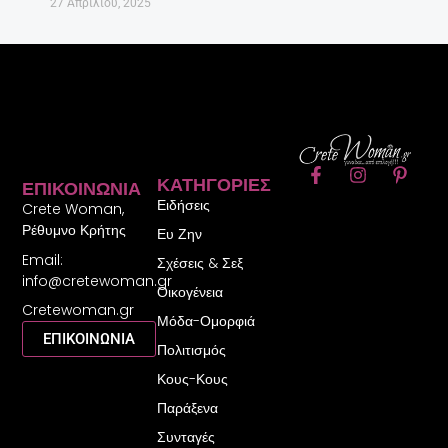
27 Απριλίου, 2025
F
I
P
ΚΑΤΗΓΟΡΊΕΣ
ΕΠΙΚΟΙΝΩΝΊΑ
a
n
i
Ειδήσεις
c
s
n
Crete Woman,
e
t
t
Ρέθυμνο Κρήτης
Ευ Ζην
b
a
e
Email:
o
g
r
Σχέσεις & Σεξ
o
r
e
info@cretewoman.gr
Οικογένεια
k
a
s
Cretewoman.gr
-
m
t
Μόδα-Ομορφιά
f
-
ΕΠΙΚΟΙΝΩΝΙΑ
Πολιτισμός
p
Κους-Κους
Παράξενα
Συνταγές