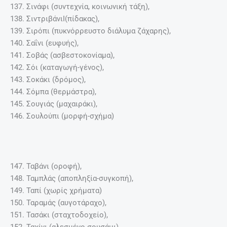
137. Σινάφι (συντεχνία, κοινωνική τάξη),
138. ΣιντριβάνιΙ(πίδακας),
139. Σιρόπι (πυκνόρρευστο διάλυμα ζάχαρης),
140. Σαΐνι (ευφυής),
141. Σοβάς (ασβεστοκονίαμα),
142. Σόι (καταγωγή-γένος),
143. Σοκάκι (δρόμος),
144. Σόμπα (θερμάστρα),
145. Σουγιάς (μαχαιράκι),
146. Σουλούπι (μορφή-σχήμα)
147. Ταβάνι (οροφή),
148. Ταμπλάς (αποπληξία-συγκοπή),
149. Ταπί (χωρίς χρήματα)
150. Ταραμάς (αυγοτάραχο),
151. Τασάκι (σταχτοδοχείο),