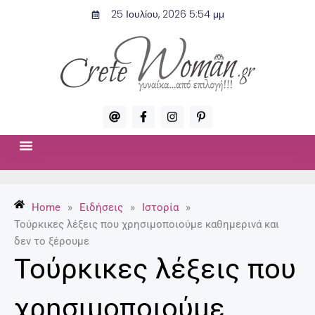
Μετάβαση
25 Ιουλίου, 2026 5:54 μμ
στο
περιεχόμενο
A
F
I
P
t
a
n
i
c
s
n
e
t
t
b
a
e
o
g
r
ΣΧΈΣΕΙΣ & ΣΕΞ
ΜΌΔΑ-ΟΜΟΡΦΙΆ
o
r
e
k
a
s
-
m
t
Home
»
Ειδήσεις
»
Ιστορία
»
f
-
p
Τούρκικες λέξεις που χρησιμοποιούμε καθημερινά και
δεν το ξέρουμε
Τούρκικες λέξεις που
χρησιμοποιούμε