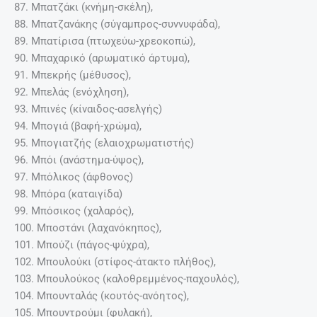
87. Μπατζάκι (κνήμη-σκέλη),
88. Μπατζανάκης (σύγαμπρος-συννυφάδα),
89. Μπατίρισα (πτωχεύω-χρεοκοπώ),
90. Μπαχαρικό (αρωματικό άρτυμα),
91. Μπεκρής (μέθυσος),
92. Μπελάς (ενόχληση),
93. Μπινές (κίναιδος-ασελγής)
94. Μπογιά (βαφή-χρώμα),
95. Μπογιατζής (ελαιοχρωματιστής)
96. Μπόι (ανάστημα-ύψος),
97. Μπόλικος (άφθονος)
98. Μπόρα (καταιγίδα)
99. Μπόσικος (χαλαρός),
100. Μποστάνι (λαχανόκηπος),
101. Μπούζι (πάγος-ψύχρα),
102. Μπουλούκι (στίφος-άτακτο πλήθος),
103. Μπουλούκος (καλοθρεμμένος-παχουλός),
104. Μπουνταλάς (κουτός-ανόητος),
105. Μπουντρούμι (φυλακή),