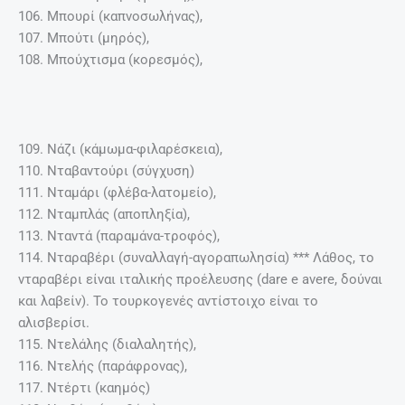
106. Μπουρί (καπνοσωλήνας),
107. Μπούτι (μηρός),
108. Μπούχτισμα (κορεσμός),
109. Νάζι (κάμωμα-φιλαρέσκεια),
110. Νταβαντούρι (σύγχυση)
111. Νταμάρι (φλέβα-λατομείο),
112. Νταμπλάς (αποπληξία),
113. Νταντά (παραμάνα-τροφός),
114. Νταραβέρι (συναλλαγή-αγοραπωλησία) *** Λάθος, το
νταραβέρι είναι ιταλικής προέλευσης (dare e avere, δούναι
και λαβείν). Το τουρκογενές αντίστοιχο είναι το
αλισβερίσι.
115. Ντελάλης (διαλαλητής),
116. Ντελής (παράφρονας),
117. Ντέρτι (καημός)