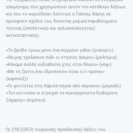
ηλεμήνυμα, που χρησιμοποιεί αυτόν τον κατάλογο λέξεων,
και που το κοροϊδεύει δεόντως ο Γιάννης Χάρης σε
πρόσφατο σχόλιό του, δίνοντας μερικά παραδείγματα
τέτοιας (υποθετικής και αγλωσσολόγητης)
αντικατάστασης:
«Το βράδυ τρώω μόνο ένα πηγμένο γάλα» (γιαούρτι)
«Θα μας τρελάνουν πάλι οι ετησίες άνεμοι» (μελτέμια)
«Κάναμε πολλή ευδιαθεσία χτες στου Νίκου» (κέφι)
«Με τη ζέστη ένα υδροπεπόνι είναι ό,τι πρέπει»
(καρπούζι)
«Οι φοιτητές στη Λάρισα πήγαν από πύραυνο» (μαγκάλι)
«Τον κοιτούσε κι έτρεχαν τα πυκνόρρευστα διαλύματα
ζάχαρης» (σιρόπια)
Οι 218 (220-2) τουρκικής προέλευσης λέξεις του