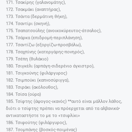
171. Τσακίρης (γαλανομάτης),
172. Τσακμάκι (αναπτήρας),
173. Τσάντα (δερμάτινη θήκη),
174. Τσαντίρι (σκηνή),
175. Τσαπατσούλης (ανοικοκύρευτος-άτσαλος),
176. Τσάρκα (επιδρομή-περιπλάνηση),
177. Τσαντίζω (εξοργίζω-προσβάλω),
178. Τσαχπίνης (κατεργάρης-πονηρός),
179. Τσέπη (θυλάκιο)
180. Τσιγκέλι (αρπάγη-σιδερένιο άγκιστρο),
181. Τσιγκούνης (φιλάργυρος)
182. Τσιμπούκι (καπνοσύριγγα),
183. Τσιράκι (ακόλουθος),
184. Τσίσα (ούρα)
185. Τσίφτης (άψογος-ικανός) **αυτό είναι μάλλον λάθος,
διότι ο τσίφτης πρέπει να πρόερχεται από τα αλβανικά•
αντικαταστήστε το με το «τσιφλίκι»
186. Τσιφούτης (φιλάργυρος),
187. Τσομπάνης (βοσκός-ποιμένας)