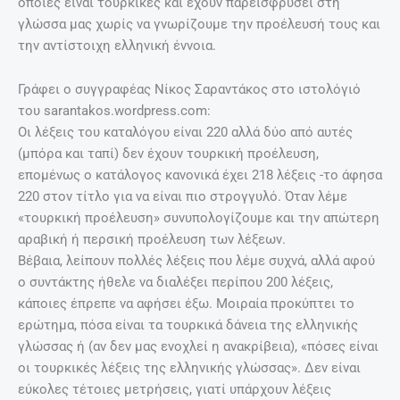
οποίες είναι τουρκικές και έχουν παρεισφρύσει στη
γλώσσα μας χωρίς να γνωρίζουμε την προέλευσή τους και
την αντίστοιχη ελληνική έννοια.
Γράφει ο συγγραφέας Νίκος Σαραντάκος στο ιστολόγιό
του sarantakos.wordpress.com:
Οι λέξεις του καταλόγου είναι 220 αλλά δύο από αυτές
(μπόρα και ταπί) δεν έχουν τουρκική προέλευση,
επομένως ο κατάλογος κανονικά έχει 218 λέξεις -το άφησα
220 στον τίτλο για να είναι πιο στρογγυλό. Όταν λέμε
«τουρκική προέλευση» συνυπολογίζουμε και την απώτερη
αραβική ή περσική προέλευση των λέξεων.
Βέβαια, λείπουν πολλές λέξεις που λέμε συχνά, αλλά αφού
ο συντάκτης ήθελε να διαλέξει περίπου 200 λέξεις,
κάποιες έπρεπε να αφήσει έξω. Μοιραία προκύπτει το
ερώτημα, πόσα είναι τα τουρκικά δάνεια της ελληνικής
γλώσσας ή (αν δεν μας ενοχλεί η ανακρίβεια), «πόσες είναι
οι τουρκικές λέξεις της ελληνικής γλώσσας». Δεν είναι
εύκολες τέτοιες μετρήσεις, γιατί υπάρχουν λέξεις