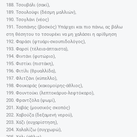
188. Τσουβάλι (σακί),
189. Τσουλούφι (δέσμη μαλλιών),
190. Τσογλάνι (νέος)
191. Τσοπάνης (βοσκός) Υπάρχει και πιο πάνω, ας βάλω
στη θέσητου το τσουρέκι να μη χαλάσει η αρίθμηση
192. Φαράσι (φτυάρι-σκουπιδολόγος),
193. Φαρσί (τέλεια-άπταιστα),
194. Φιντάνι (φυτώριο),
195. Φιστίκι (πιστάκη),
196. Φιτίλι (θρυαλλίδα),
197. Φλιτζάνι (κύπελλο),
198. Φουκαράς (κακομοίρης-άθλιος),
199. Φουντούκι (λεπτοκάρυο-λεφτόκαρο),
200. Φραντζόλα (ψωμί),
201. Χαβάς (μουσικός σκοπός)
202. Χαβούζα (δεξαμενή νερού),
203. Χάζι (ευχαρίστηση),
204. Χαλαλίζω (συγχωρώ),