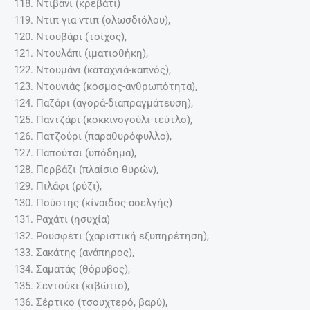
118. Ντιβάνι (κρεβάτι)
119. Ντιπ για ντιπ (ολωσδιόλου),
120. Ντουβάρι (τοίχος),
121. Ντουλάπι (ιματιοθήκη),
122. Ντουμάνι (καταχνιά-καπνός),
123. Ντουνιάς (κόσμος-ανθρωπότητα),
124. Παζάρι (αγορά-διαπραγμάτευση),
125. Παντζάρι (κοκκινογούλι-τεύτλο),
126. Πατζούρι (παραθυρόφυλλο),
127. Παπούτσι (υπόδημα),
128. Περβάζι (πλαίσιο θυρών),
129. Πιλάφι (ρύζι),
130. Πούστης (κίναιδος-ασελγής)
131. Ραχάτι (ησυχία)
132. Ρουσφέτι (χαριστική εξυπηρέτηση),
133. Σακάτης (ανάπηρος),
134. Σαματάς (θόρυβος),
135. Σεντούκι (κιβώτιο),
136. Σέρτικο (τσουχτερό, βαρύ),