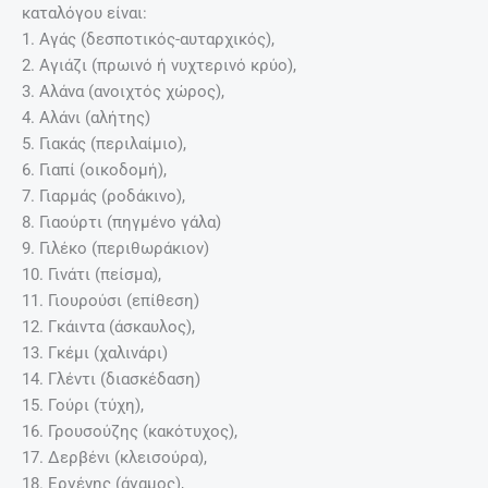
καταλόγου είναι:
1. Αγάς (δεσποτικός-αυταρχικός),
2. Αγιάζι (πρωινό ή νυχτερινό κρύο),
3. Αλάνα (ανοιχτός χώρος),
4. Αλάνι (αλήτης)
5. Γιακάς (περιλαίμιο),
6. Γιαπί (οικοδομή),
7. Γιαρμάς (ροδάκινο),
8. Γιαούρτι (πηγμένο γάλα)
9. Γιλέκο (περιθωράκιον)
10. Γινάτι (πείσμα),
11. Γιουρούσι (επίθεση)
12. Γκάιντα (άσκαυλος),
13. Γκέμι (χαλινάρι)
14. Γλέντι (διασκέδαση)
15. Γούρι (τύχη),
16. Γρουσούζης (κακότυχος),
17. Δερβένι (κλεισούρα),
18. Εργένης (άγαμος),