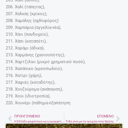
205. Χάλι (άθλιο),
206. Χαλί (τάπητας),
207. Χαλκάς (κρίκος),
208. Χαμάλης (αχθοφόρος)
209. Χαμπάρια (αγγελία-νέα),
210. Χάνι (πανδοχείο),
211. Χάπι (καταπότι),
212. Χαράμι (άδικα),
213. Χαρμάνης (χασισοπότης),
214. Χαρτζιλίκι (μικρό χρηματικό ποσό),
215. Χασάπικο (κρεοπωλείο),
216. Χατίρι (χάρη),
217. Χαφιές (καταδότης),
218. Χουζούρεμα (ανάπαυση),
219. Χούι (ιδιοτροπία),
220. Χουνέρι (πάθημα-εξαπάτηση
ΠΡΟΗΓΟΎΜΕΝΟ
ΕΠΌΜΕΝΟ
Prev
Nex
Η Ελλάδα ψηφίστηκε ως η ομορφότερη χώρα του κόσμου για το 2016!
Τι θα γίνει με τα τροχαία στην Κρήτη;