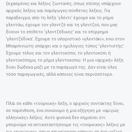
ξεχασμένες και λέξεις ζωντανές, όπως επίσης υπάρχουν
αρχικές λέξεις και παράγωγες-σύνθετες λέξεις. Για
παράδειγμα, από τη λέξη ‘γλέντι’ έχουμε και το ρήμα
γλεντάω, έχουμε τον γλεντζέ και τη γλεντζού, που μας
δίνουν το επίθετο ‘γλεντζέδικος’ και το επίρρημα
‘γλεντζέδικα’. Έχουμε το υποριστικό «γλεντάκι», ενώ στον
Μπαμπινιώτη υπάρχει και ο ημιλόγιος τύπος ‘γλεντιστής’.
Έχουμε τέλος και τον γλεντοκόπο, το γλεντοκόπι ή
γλεντοκόπημα, το ρήμα γλεντοκοπώ. Η μια «αρχική» λέξη
δίνει δώδεκα μαζί με τα παράγωγά της. Δεν είναι όλες
τόσο παραγωγικές, αλλά κάποιες είναι περισσότερο.
Πλάι σε κάθε «τούρκικη» λέξη, ο αρχικός συντάκτης δίνει,
σε παρένθεση, ένα συνώνυμο ή μια εξήγηση με «αμιγώς
ελληνικές» λέξεις. Αυτό φυσικά δεν σημαίνει ότι
μπορούμε να αντικαταστήσουμε τις «τούρκικες» λέξεις με
τις «εγχώριες», όπως επιχείρησαν κάποιοι σε ένα μαζικό