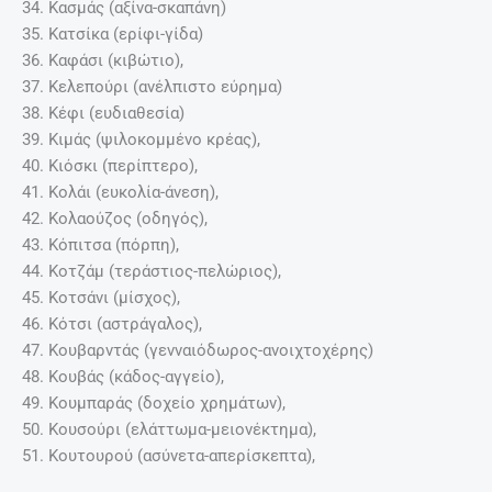
34. Κασμάς (αξίνα-σκαπάνη)
35. Κατσίκα (ερίφι-γίδα)
36. Καφάσι (κιβώτιο),
37. Κελεπούρι (ανέλπιστο εύρημα)
38. Κέφι (ευδιαθεσία)
39. Κιμάς (ψιλοκομμένο κρέας),
40. Κιόσκι (περίπτερο),
41. Κολάι (ευκολία-άνεση),
42. Κολαούζος (οδηγός),
43. Κόπιτσα (πόρπη),
44. Κοτζάμ (τεράστιος-πελώριος),
45. Κοτσάνι (μίσχος),
46. Κότσι (αστράγαλος),
47. Κουβαρντάς (γενναιόδωρος-ανοιχτοχέρης)
48. Κουβάς (κάδος-αγγείο),
49. Κουμπαράς (δοχείο χρημάτων),
50. Κουσούρι (ελάττωμα-μειονέκτημα),
51. Κουτουρού (ασύνετα-απερίσκεπτα),