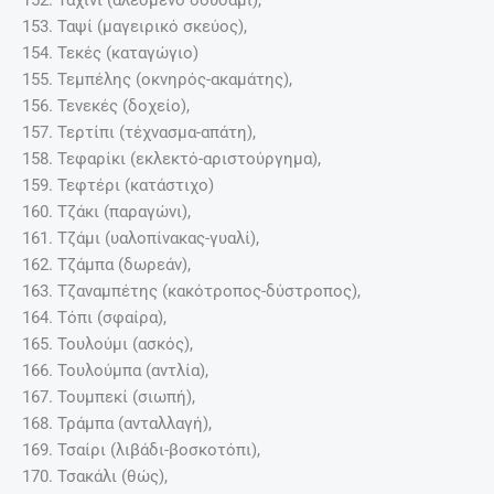
152. Ταχίνι (αλεσμένο σουσάμι),
153. Ταψί (μαγειρικό σκεύος),
154. Τεκές (καταγώγιο)
155. Τεμπέλης (οκνηρός-ακαμάτης),
156. Τενεκές (δοχείο),
157. Τερτίπι (τέχνασμα-απάτη),
158. Τεφαρίκι (εκλεκτό-αριστούργημα),
159. Τεφτέρι (κατάστιχο)
160. Τζάκι (παραγώνι),
161. Τζάμι (υαλοπίνακας-γυαλί),
162. Τζάμπα (δωρεάν),
163. Τζαναμπέτης (κακότροπος-δύστροπος),
164. Τόπι (σφαίρα),
165. Τουλούμι (ασκός),
166. Τουλούμπα (αντλία),
167. Τουμπεκί (σιωπή),
168. Τράμπα (ανταλλαγή),
169. Τσαίρι (λιβάδι-βοσκοτόπι),
170. Τσακάλι (θώς),