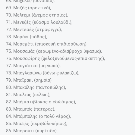
68. Μαχαλάς (συνοικία),
69. Μεζές (ορεκτικά),
70. Μελτέμι (άνεμος ετησίας),
71. Μενεξές (εύοσμο λουλούδι),
72. Μεντεσές (στρόφιγγα),
73. Μεράκι (πόθος),
74. Μερεμέτι (επισκευή-επιδιόρθωση)
75. Μουσαμάς (κερωμένο-αδιάβροχο ύφασμα),
76. Μουσαφίρης (φιλοξενούμενος-επισκέπτης),
77. Μπαγιάτικο (μη νωπό),
78. Μπαγλαρώνω (δένω-φυλακίζω),
79. Μπαϊράκι (σημαία)
80. Μπακάλης (παντοπώλης),
81. Μπαλτάς (πελέκι),
82. Μπάμια (ιβίσκος ο εδώδιμος),
83. Μπαμπάς (πατέρας),
84. Μπάμπαλης (ο πολύ γέρος),
85. Μπαξές (περιβόλι-κήπος),
86. Μπαρούτι (πυρίτιδα),