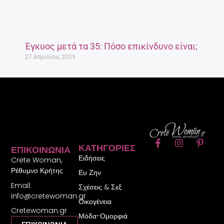
Έγκυος μετά τα 35: Πόσο επικίνδυνο είναι;
27 Απριλίου, 2025
F
I
P
ΚΑΤΗΓΟΡΊΕΣ
ΕΠΙΚΟΙΝΩΝΊΑ
a
n
i
Ειδήσεις
c
s
n
Crete Woman,
e
t
t
Ρέθυμνο Κρήτης
Ευ Ζην
b
a
e
Email:
o
g
r
Σχέσεις & Σεξ
o
r
e
info@cretewoman.gr
Οικογένεια
k
a
s
Cretewoman.gr
-
m
t
Μόδα-Ομορφιά
f
-