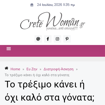
Μετάβαση
24 Ιουλίου, 2026 11:35 πμ
στο
περιεχόμενο
A
F
I
P
t
a
n
i
c
s
n
e
t
t
b
a
e
o
g
r
ΣΧΈΣΕΙΣ & ΣΕΞ
ΜΌΔΑ-ΟΜΟΡΦΙΆ
o
r
e
k
a
s
-
m
t
Home
»
Ευ Ζην
»
Διατροφή-Άσκηση
»
f
-
p
Το τρέξιμο κάνει ή όχι καλό στα γόνατα;
Το τρέξιμο κάνει ή
όχι καλό στα γόνατα;